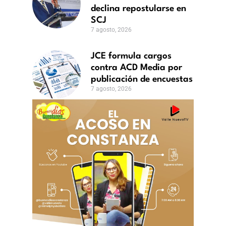
declina repostularse en
o,
SCJ
7 agosto, 2026
JCE formula cargos
contra ACD Media por
publicación de encuestas
7 agosto, 2026