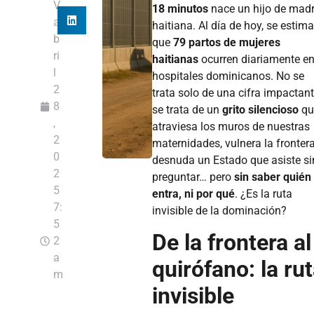
V
18 minutos
nace un hijo de mad
a
haitiana. Al día de hoy, se estima
b
que
79 partos de mujeres
ri
haitianas
ocurren diariamente e
l
hospitales dominicanos. No se
2
trata solo de una cifra impactant
8
se trata de un
grito silencioso
qu
,
atraviesa los muros de nuestras
2
maternidades, vulnera la frontera
0
desnuda un Estado que asiste si
2
preguntar… pero
sin saber quién
5
entra, ni por qué
. ¿Es la ruta
7:
invisible de la dominación?
5
De la frontera al
2
a
quirófano: la ru
m
invisible