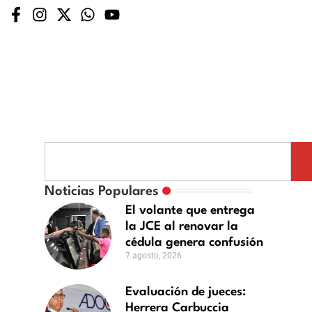
luación
Noticias Populares
El volante que entrega
ces:
la JCE al renovar la
rera
cédula genera confusión
buccia
7 agosto, 2026
lina
ostularse
Evaluación de jueces:
Herrera Carbuccia