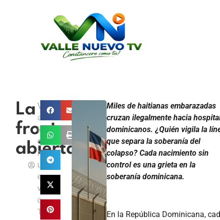
La
V
Miles de haitianas embarazadas
a
cruzan ilegalmente hacia hospita
frontera
ll
dominicanos. ¿Quién vigila la lín
e
que separa la soberanía del
abierta
N
colapso? Cada nacimiento sin
u
control es una grieta en la
e
soberanía dominicana.
v
o
T
En la República Dominicana, ca