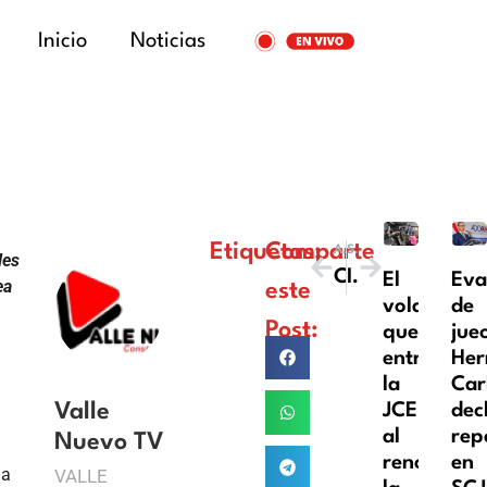
Inicio
Noticias
Etiquetas:
Comparte
ANTERIOR
SIGUIENTE
les
Cosculluela se declara culpable de atropellar a dos jinetes y sus caballos en Puerto Rico
Indotel cierra seis emisoras, 25 revendedores de internet y un canal de tv que operaban de manera ilegal.
El
Eva
ea
este
volante
de
Post:
que
jue
entrega
Her
la
Car
JCE
dec
Valle
al
rep
Nuevo TV
renovar
en
da
VALLE