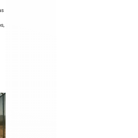
as
s,