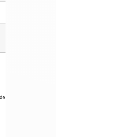
84
20
a
n
 de