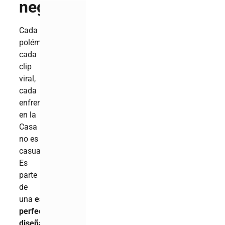
negocio
Cada
polémica,
cada
clip
viral,
cada
enfrentamiento
en la
Casa
no es
casualidad.
Es
parte
de
una
estrategia
perfectamente
diseñada