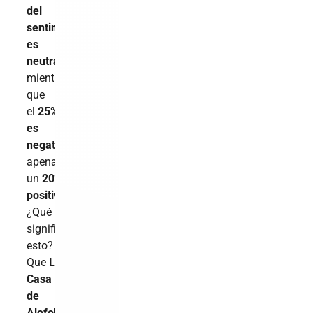
del
sentimiento
es
neutral
,
mientras
que
el
25%
es
negativo
y
apenas
un
20%
positivo
.
¿Qué
significa
esto?
Que
La
Casa
de
Alofoke