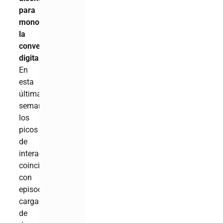
para
monopolizar
la
conversación
digital
.
En
esta
última
semana,
los
picos
de
interacción
coincidieron
con
episodios
cargados
de