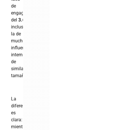
de
engagement
del
3.6%
supera
incluso
la de
muchos
influencers
internacionales
de
similar
tamaño.
La
diferencia
es
clara:
mientras