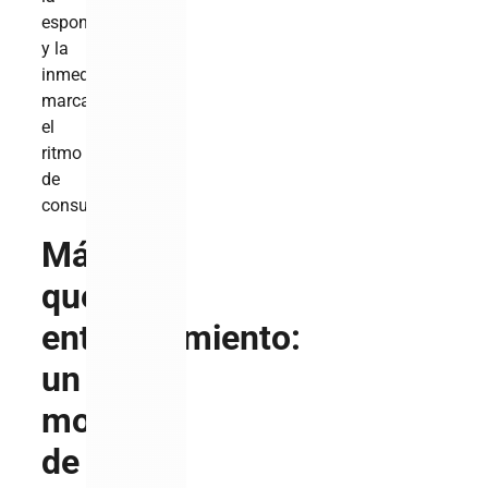
espontaneidad
y la
inmediatez
marcan
el
ritmo
de
consumo.
Más
que
entretenimiento:
un
modelo
de