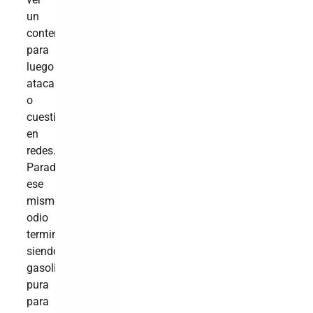
un
contenido
para
luego
atacarlo
o
cuestionarlo
en
redes.
Paradójicamente,
ese
mismo
odio
termina
siendo
gasolina
pura
para