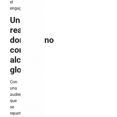
el
engagement.
Un
reality
dominicano
con
alcance
global
Con
una
audiencia
que
se
reparte