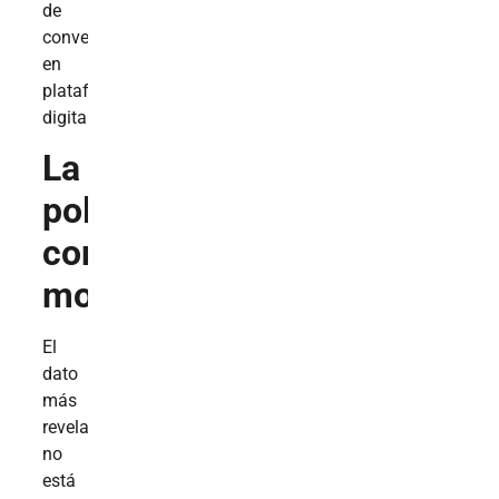
de
conversación
en
plataformas
digitales.
La
polémica
como
motor
El
dato
más
revelador
no
está