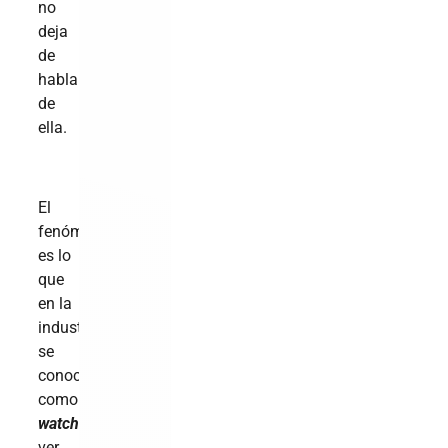
no
deja
de
hablar
de
ella.
El
fenómeno
es lo
que
en la
industria
se
conoce
como
hate
watching
:
ver