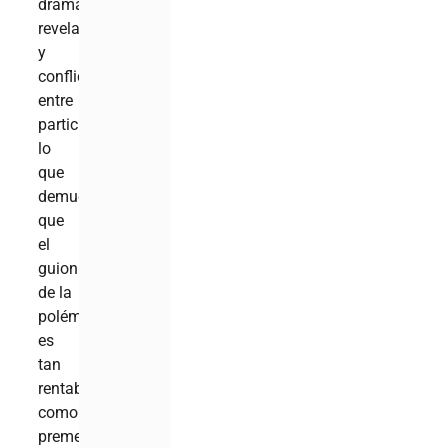
drama,
revelaciones
y
conflictos
entre
participantes,
lo
que
demuestra
que
el
guion
de la
polémica
es
tan
rentable
como
premeditado.