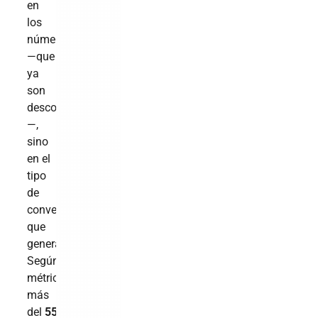
en
los
números
—que
ya
son
descomunales
—,
sino
en el
tipo
de
conversación
que
genera.
Según
métricas,
más
del
55%