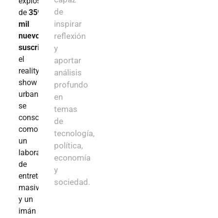
explosivo
de
de
359
inspirar
mil
nuevos
reflexión
suscriptores
,
y
el
aportar
reality-
análisis
show
profundo
urbano
en
se
temas
consolida
de
como
tecnología,
un
política,
laboratorio
economía
de
y
entretenimiento
sociedad.
masivo
y un
imán