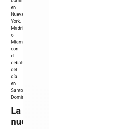
dominicanos
en
Nueva
York,
Madrid
o
Miami
con
el
debate
del
día
en
Santo
Domingo.
La
nueva