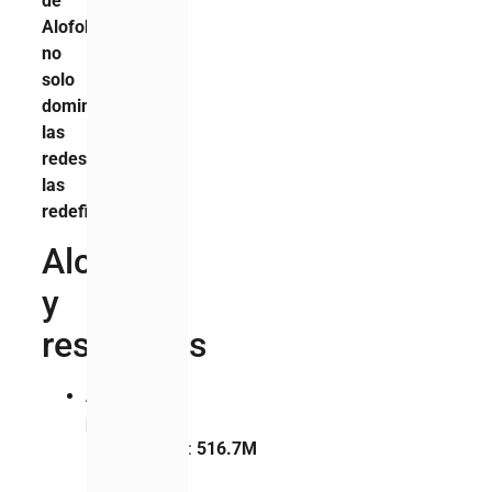
de
Alofoke
no
solo
dominó
las
redes:
las
redefinió
.
Alcance
y
resultados
Alcance
potencial
:
Alofoke
:
516.7M
Casa