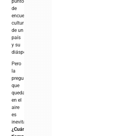
punto
de
encuentro
cultural
de un
país
y su
diáspora.
Pero
la
pregunta
que
queda
en el
aire
es
inevitable:
¿Cuánto