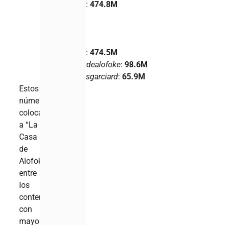
Alofoke
:
474.8M
La
Casa
de
Alofoke
:
474.5M
#lacasadealofoke
:
98.6M
@matiasgarciard
:
65.9M
Estos
números
colocan
a “La
Casa
de
Alofoke”
entre
los
contenidos
con
mayor