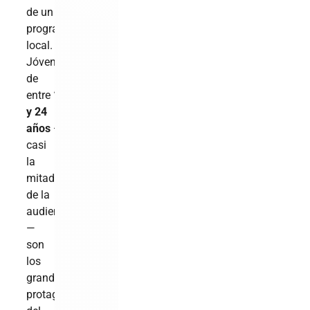
de un
programa
local.
Jóvenes
de
entre
18
y 24
años
—
casi
la
mitad
de la
audiencia
—
son
los
grandes
protagonistas