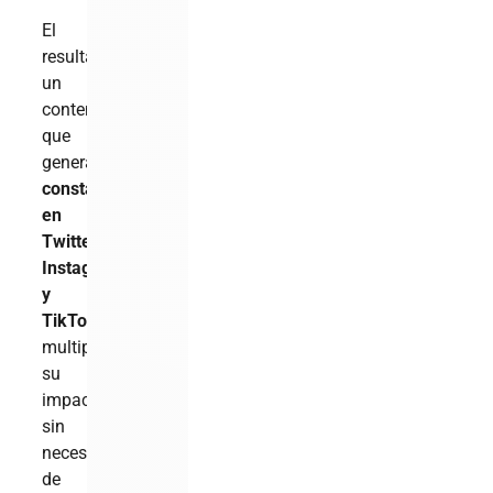
El
resultado:
un
contenido
que
genera
debate
constante
en
Twitter,
Instagram
y
TikTok
,
multiplicando
su
impacto
sin
necesidad
de