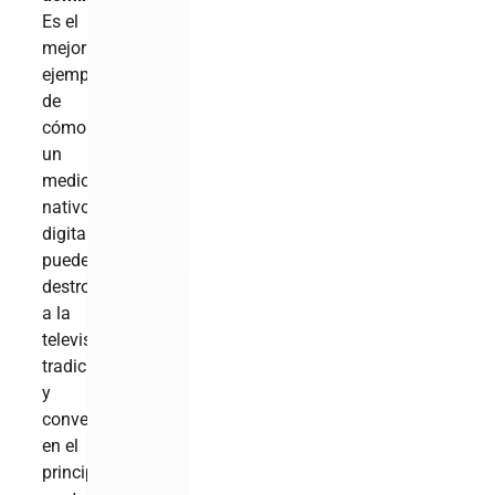
Es el
mejor
ejemplo
de
cómo
un
medio
nativo
digital
puede
destronar
a la
televisión
tradicional
y
convertirse
en el
principal