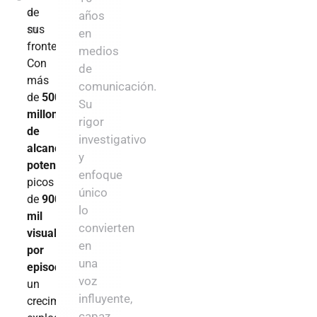
de
a
años
sus
m
en
fronteras.
medios
Con
de
más
comunicación.
de
500
Su
millones
rigor
de
investigativo
alcance
y
potencial
,
enfoque
picos
único
de
900
lo
mil
convierten
visualizaciones
en
por
una
episodio
y
voz
un
influyente,
crecimiento
capaz