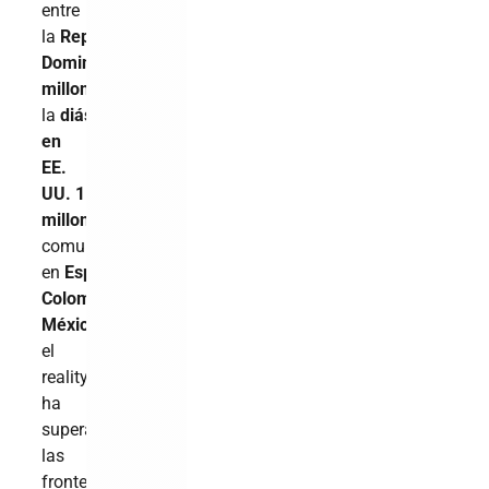
entre
la
República
Dominicana
3.2
millones
(55%)
,
la
diáspora
en
EE.
UU.
1.6
millones
(26
.5
%)
y
comunidades
en
España
258K
,
Colombia
170K
y
México
116K
,
el
reality
ha
superado
las
fronteras