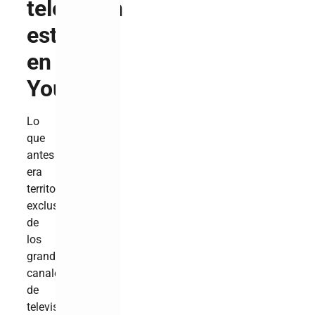
televisión
está
en
YouTube
Lo
que
antes
era
territorio
exclusivo
de
los
grandes
canales
de
televisión,