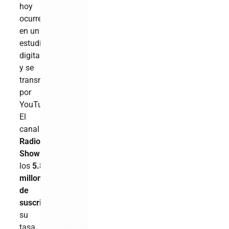
hoy
ocurre
en un
estudio
digital
y se
transmite
por
YouTube.
El
canal
Alofoke
Radio
Show
alcanzó
los
5.8
millones
de
suscriptores
y
su
tasa