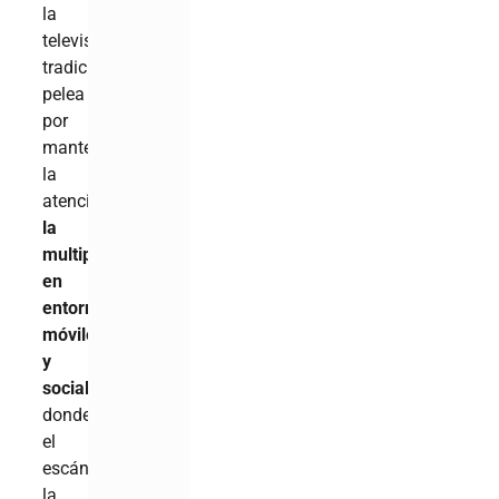
la
televisión
tradicional
pelea
por
mantener
la
atención,
Alofoke
la
multiplica
en
entornos
móviles
y
sociales
,
donde
el
escándalo,
la