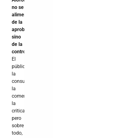
no se
alimenta
de la
aprobación,
sino
de la
controversia
.
El
público
la
consume,
la
comenta,
la
critica,
pero
sobre
todo,