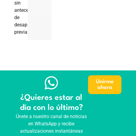
sin
antecedentes
de
desapariciones
previas.
Unirme
ahora
¿Quieres estar al
día con lo último?
Únete a nuestro canal de noticias
en WhatsApp y recibe
actualizaciones instantáneas