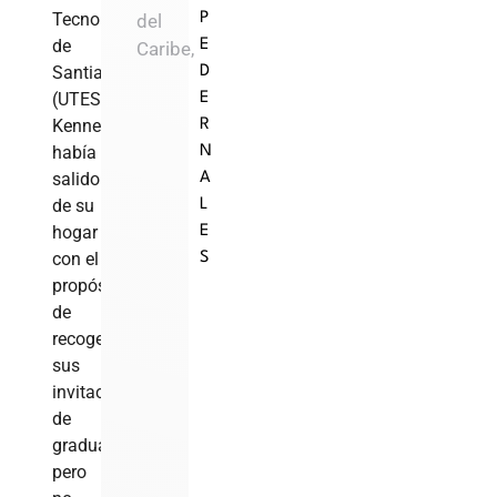
Tecnológica
del
P
de
E
Caribe,
Santiago
D
(UTESA),
E
Kennedy
R
había
N
salido
A
de su
L
hogar
E
con el
S
propósito
de
recoger
sus
invitaciones
de
graduación,
pero