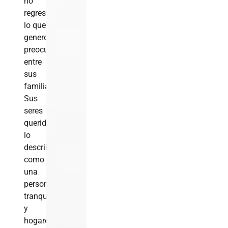
no
regresó,
lo que
generó
preocupación
entre
sus
familiares.
Sus
seres
queridos
lo
describen
como
una
persona
tranquila
y
hogareña,