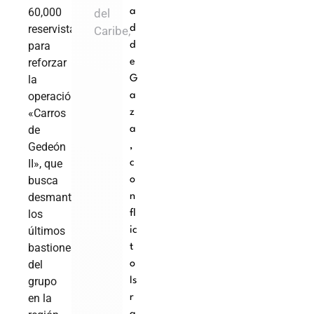
60,000
del
a
reservistas
d
Caribe,
para
d
reforzar
e
la
G
operación
a
«Carros
z
de
a
Gedeón
,
II», que
c
busca
o
desmantelar
n
los
fl
últimos
ic
bastiones
t
del
o
grupo
Is
en la
r