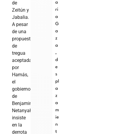
de
a
Zeitún y
ri
Jabalia.
a
A pesar
G
de una
a
propuesta
z
de
a
tregua
,
aceptada
d
por
e
Hamás,
s
el
pl
gobierno
a
de
z
Benjamin
a
Netanyahu
m
insiste
ie
en la
n
derrota
t