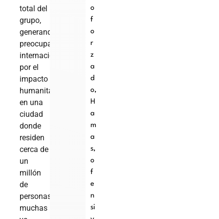
total del
o
grupo,
f
generando
o
preocupación
r
internacional
z
por el
a
impacto
d
humanitario
o
,
en una
H
ciudad
a
donde
m
residen
a
cerca de
s
,
un
o
millón
f
de
e
personas,
n
muchas
si