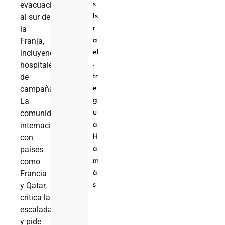
evacuaciones
s
al sur de
Is
la
r
Franja,
a
incluyendo
el
hospitales
,
de
tr
campaña.
e
La
g
comunidad
u
internacional,
a
con
H
países
a
como
m
Francia
á
y Qatar,
s
critica la
escalada
y pide