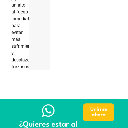
un alto
al fuego
inmediato
para
evitar
más
sufrimiento
y
desplazamientos
forzosos.
Unirme
ahora
¿Quieres estar al