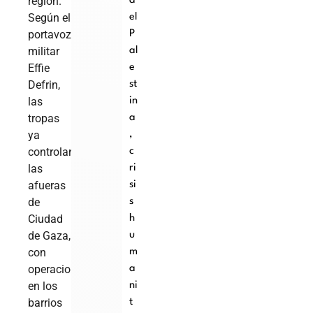
región.
a
Según el
el
portavoz
P
militar
al
Effie
e
Defrin,
st
las
in
tropas
a
ya
,
controlan
c
las
ri
afueras
si
de
s
Ciudad
h
de Gaza,
u
con
m
operaciones
a
en los
ni
barrios
t