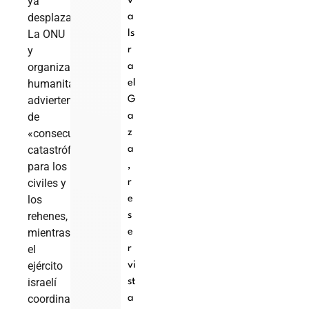
ya
v
desplazadas.
a
La ONU
Is
y
r
organizaciones
a
humanitarias
el
advierten
G
de
a
«consecuencias
z
catastróficas»
a
para los
,
civiles y
r
los
e
rehenes,
s
mientras
e
el
r
ejército
vi
israelí
st
coordina
a