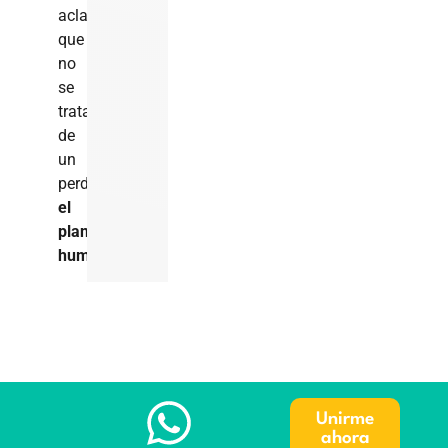
aclara
que
no
se
trata
de
un
perdón
en
el
plano
humano
.
Unirme
ahora