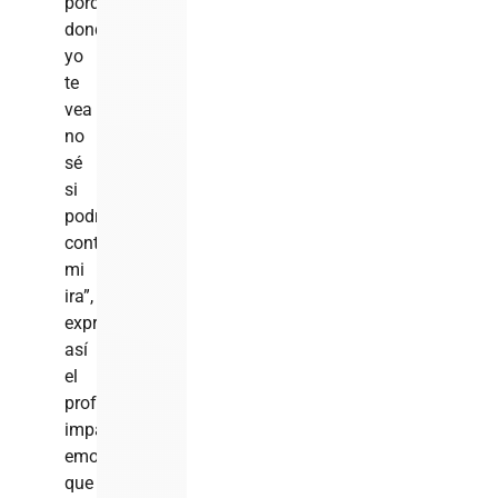
porque
donde
yo
te
vea
no
sé
si
podré
contener
mi
ira”,
expresando
así
el
profundo
impacto
emocional
que