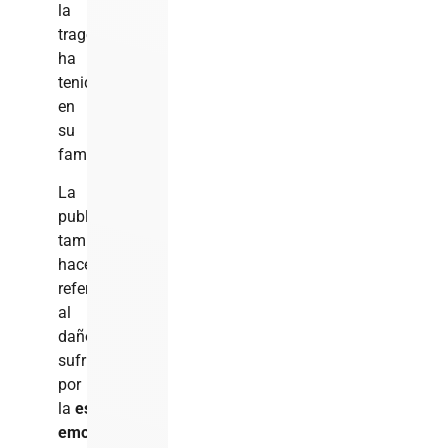
la
tragedia
ha
tenido
en
su
familia.
La
publicación
también
hace
referencia
al
daño
sufrido
por
la
estabilidad
emocional