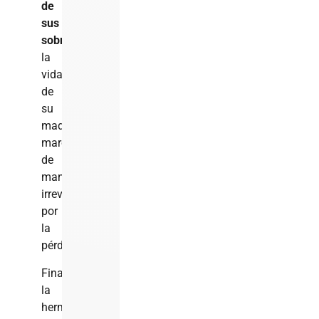
de
sus
sobrinos
y
la
vida
de
su
madre,
marcadas
de
manera
irreversible
por
la
pérdida.
Finalmente,
la
hermana