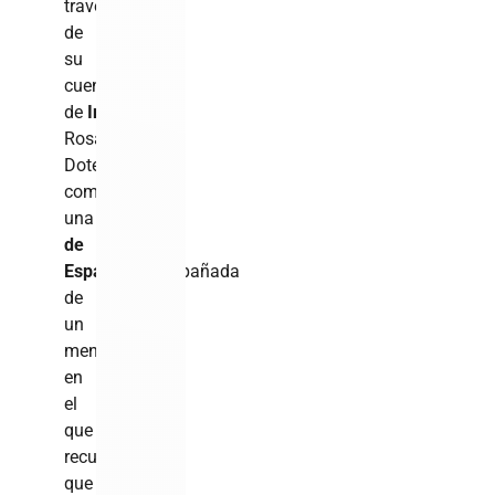
través
de
su
cuenta
de
Instagram
,
Rosa
Dotel
compartió
una
fotografía
de
Espaillat
acompañada
de
un
mensaje
en
el
que
recuerda
que