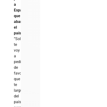
a
Espaillat
que
abandone
el
país
:
“Solo
te
voy
a
pedir
de
favor
que
te
largues
del
país