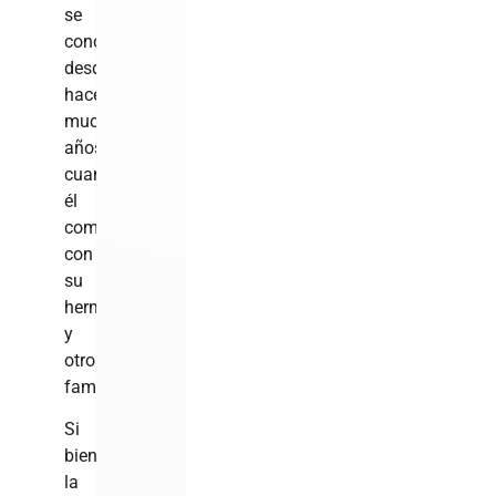
se
conocían
desde
hace
muchos
años,
cuando
él
compartía
con
su
hermano
y
otros
familiares.
Si
bien
la