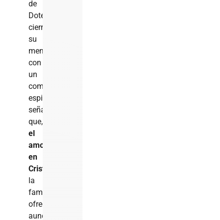
de
Dotel
cierra
su
mensaje
con
un
componente
espiritual,
señalando
que,
desde
el
amor
en
Cristo
,
la
familia
ofrece
perdón
,
aunque