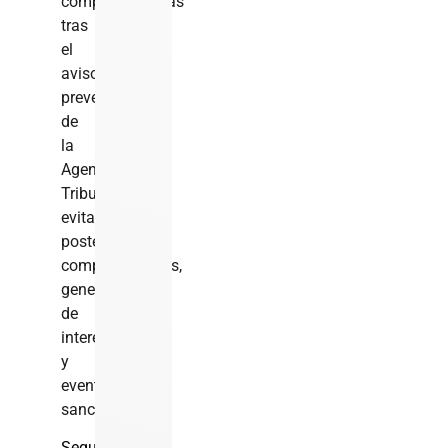
complementarias
tras
el
aviso
preventivo
de
la
Agencia
Tributaria,
evitando
posteriores
comprobaciones,
generación
de
intereses
y
eventuales
sanciones.
Seguir