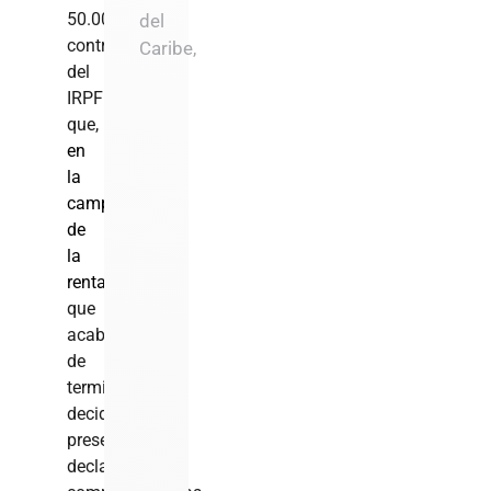
50.000
del
contribuyentes
Caribe,
del
IRPF
que,
en
la
campaña
de
la
renta
que
acaba
de
terminar,
decidieron
presentar
declaraciones