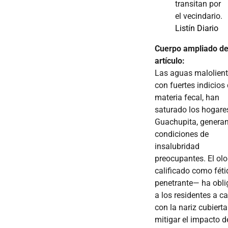
transitan por
el vecindario.
Listín Diario
Cuerpo ampliado de
artículo:
Las aguas malolient
con fuertes indicios
materia fecal, han
saturado los hogare
Guachupita, genera
condiciones de
insalubridad
preocupantes. El olo
calificado como féti
penetrante— ha obl
a los residentes a c
con la nariz cubiert
mitigar el impacto d