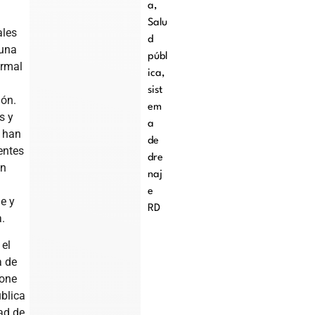
a
,
Salu
ales
d
 una
públ
ormal
ica
,
sist
ión.
em
s y
a
s han
de
entes
dre
ón
naj
e
ne y
RD
.
 el
a de
pone
ública
ad de