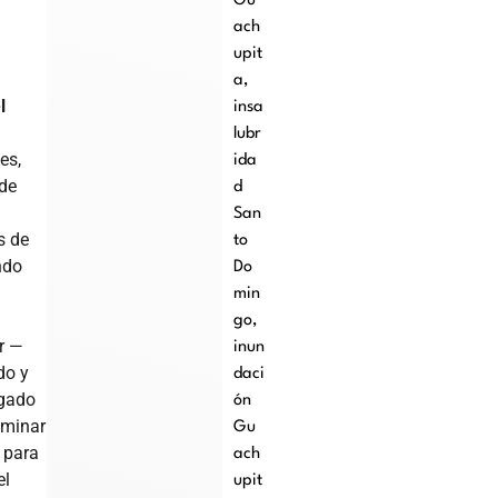
Gu
ach
upit
a
,
l
insa
lubr
es,
ida
 de
d
San
s de
to
ndo
Do
min
go
,
r —
inun
do y
daci
igado
ón
aminar
Gu
a para
ach
el
upit