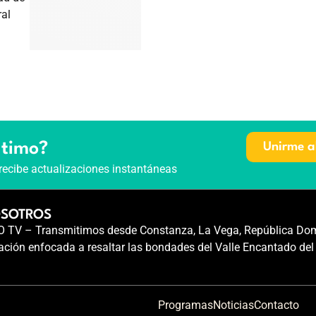
ral
ltimo?
Unirme a
recibe actualizaciones instantáneas
OSOTROS
TV – Transmitimos desde Constanza, La Vega, República Dom
ción enfocada a resaltar las bondades del Valle Encantado del
Programas
Noticias
Contacto