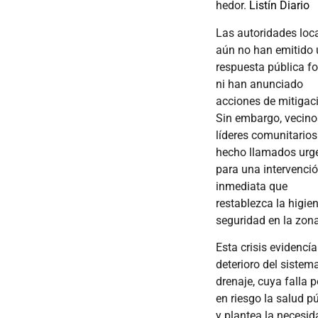
hedor.
Listín Diario
Las autoridades loc
aún no han emitido
respuesta pública f
ni han anunciado
acciones de mitigac
Sin embargo, vecino
líderes comunitario
hecho llamados urg
para una intervenci
inmediata que
restablezca la higie
seguridad en la zona
Esta crisis evidencía
deterioro del sistem
drenaje, cuya falla 
en riesgo la salud p
y plantea la necesid