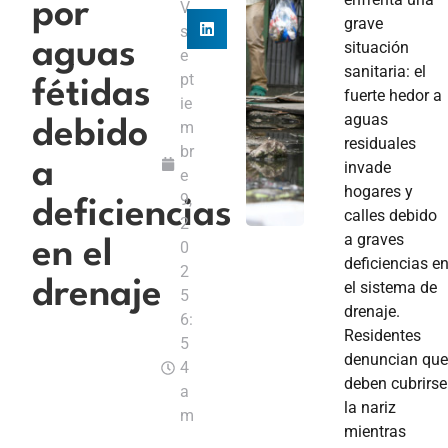
por
V
grave
s
aguas
situación
e
sanitaria: el
pt
fétidas
fuerte hedor a
ie
aguas
debido
m
residuales
br
a
invade
e
hogares y
9,
deficiencias
calles debido
2
a graves
en el
0
deficiencias e
2
drenaje
el sistema de
5
drenaje.
6:
Residentes
5
denuncian qu
4
deben cubrirse
a
la nariz
m
mientras