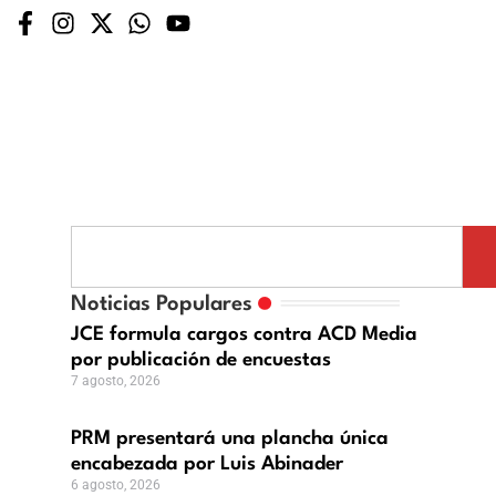
M
esentará
a
Noticias Populares
ancha
JCE formula cargos contra ACD Media
ca
por publicación de encuestas
cabezada
7 agosto, 2026
r
ón
s
PRM presentará una plancha única
inader
encabezada por Luis Abinader
6 agosto, 2026
o,