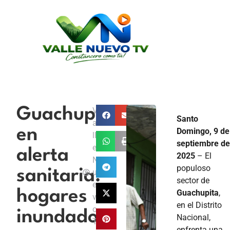
Guachupita
V
Santo
a
en
Domingo, 9 de
ll
septiembre d
e
alerta
2025
– El
N
populoso
sanitaria:
u
sector de
e
hogares
Guachupita
,
v
en el Distrito
o
inundados
Nacional,
T
enfrenta una