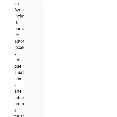
en
Azua
incluyó
la
participación
de
autoridades
locales
y
artistas
que
subrayaron
cómo
el
arte
urbano
promueve
el
turismo