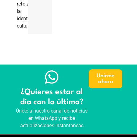
reforzar
la
identidad
cultural.
Unirme
ahora
¿Quieres estar al
día con lo último?
Únete a nuestro canal de noticias
en WhatsApp y recibe
actualizaciones instantáneas