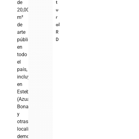
de
t
20,000
u
m²
r
de
al
arte
R
público
D
en
todo
el
país,
incluyendo
en
Estebanía
(Azua),
Bonao
y
otras
localidades,
demostrando