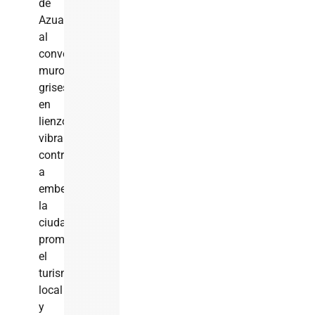
de
Azua
al
convertir
muros
grises
en
lienzos
vibrantes,
contribuyendo
a
embellecer
la
ciudad,
promover
el
turismo
local
y