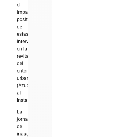
el
impacto
positivo
de
estas
intervenciones
en la
revitalización
del
entorno
urbano.
(
Azua
al
Instante
).
La
jornada
de
inauguración