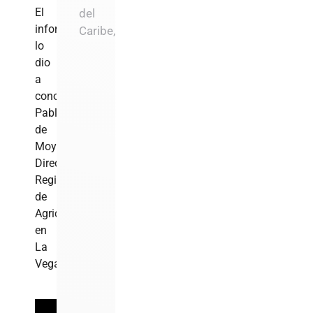
El
del
informe
Caribe,
lo
dio
a
conocer
Pablo
de
Moya,
Director
Regional
de
Agricultura
en
La
Vega.