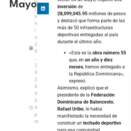
Mayo
V
inversión
de
j
28,099,045.95
millones de pesos
u
y destacó que forma parte de las
n
más de 50 infraestructuras
i
deportivas entregadas al país
o
durante el último año.
2
8
«Esta es la
obra número 55
,
que, en
un año y diez
2
meses
, hemos entregado a
0
la República Dominicana»,
2
expresó.
6
Asimismo, explicó que el
9:
presidente de la
Federación
0
Dominicana de Baloncesto
,
4
Rafael Uribe
, le había
p
manifestado la necesidad de
m
construir un
techado deportivo
para esa comunidad.