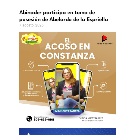
icanos
incias?
Abinader participa en toma de
,
posesión de Abelardo de la Espriella
7 agosto, 2026