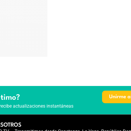
ltimo?
Unirme a
recibe actualizaciones instantáneas
OSOTROS