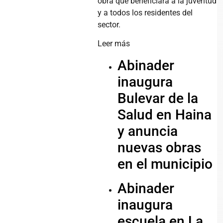
obra que beneficiará a la juventud
y a todos los residentes del
sector.
Leer más
Abinader
inaugura
Bulevar de la
Salud en Haina
y anuncia
nuevas obras
en el municipio
Abinader
inaugura
escuela en La