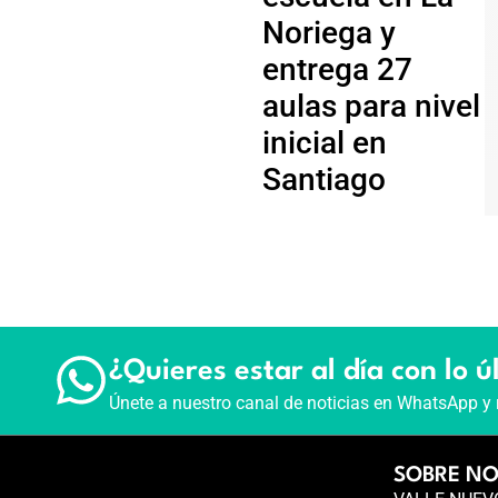
Noriega y
entrega 27
aulas para nivel
inicial en
Santiago
¿Quieres estar al día con lo ú
Únete a nuestro canal de noticias en WhatsApp y 
SOBRE N