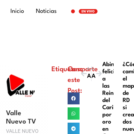
Inicio
Noticias
Abinader
¿Có
Etiquetas:
Comparte
ANTERIOR
SIGUIENTE
felicita
cam
Abinader inaugura Club Deportivo El Millón Yireh
Aceleran nueva ley de residuos sólidos cerca del primer pago
a
el
este
las
map
Post:
Reinas
de
del
RD
Caribe
si
Valle
por
cre
Nuevo TV
oro
dos
en
nue
VALLE NUEVO