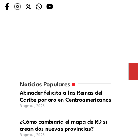
mo
biaría
Noticias Populares
a
Abinader felicita a las Reinas del
Caribe por oro en Centroamericanos
8 agosto, 2026
an
¿Cómo cambiaría el mapa de RD si
crean dos nuevas provincias?
vas
8 agosto, 2026