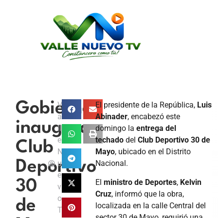
Gobierno
V
El presidente de la República,
Luis
a
Abinader
, encabezó este
inaugura
ll
domingo la
entrega del
e
techado
del
Club Deportivo 30 de
Club
N
Mayo
, ubicado en el Distrito
Deportivo
u
Nacional.
e
El
ministro de Deportes
,
Kelvin
30
v
Cruz
, informó que la obra,
o
de
localizada en la calle Central del
T
sector 30 de Mayo, requirió una