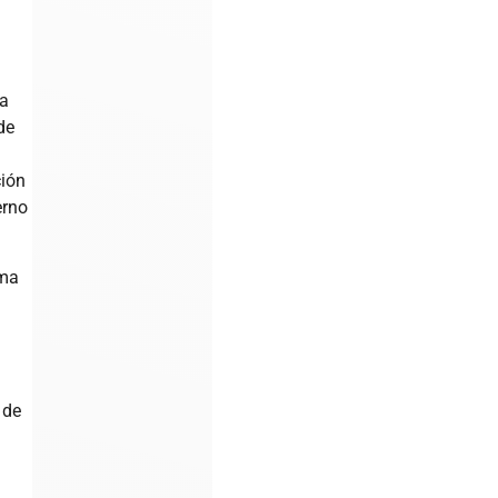
 a
de
ción
erno
uma
 de