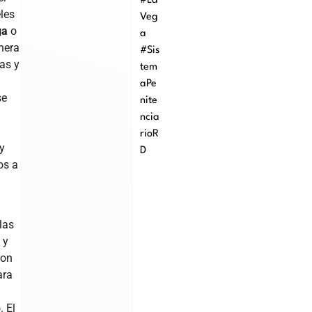
#La
les
Veg
ga
o
a
enera
#Sis
cas y
tem
aPe
se
nite
ncia
rioR
y
D
os a
las
 y
ron
ara
. El