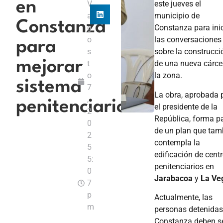
en
V
este jueves el
a
municipio de
Constanza
g
Constanza para inic
o
las conversaciones
para
s
sobre la construcci
mejorar
t
de una nueva cárce
o
la zona.
sistema
7
La obra, aprobada 
,
penitenciario
el presidente de la
2
República, forma p
0
de un plan que tam
2
contempla la
5
edificación de cent
5:
penitenciarios en
0
Jarabacoa
y
La Ve
7
p
Actualmente, las
m
personas detenidas
Constanza deben s