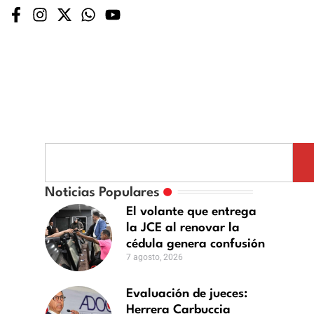
luación
Noticias Populares
El volante que entrega
ces:
la JCE al renovar la
rera
cédula genera confusión
buccia
7 agosto, 2026
lina
ostularse
Evaluación de jueces:
Herrera Carbuccia