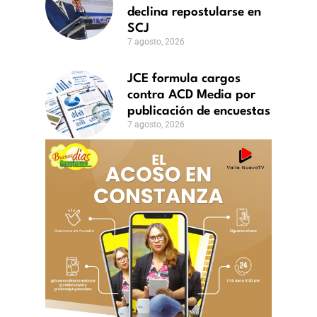
J
declina repostularse en
o,
SCJ
7 agosto, 2026
JCE formula cargos
contra ACD Media por
publicación de encuestas
7 agosto, 2026