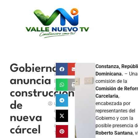
Gobierno
V
Constanza, Repúbl
a
Dominicana.
– Una
anuncia
ll
comisión de la
e
Comisión de Refo
construcción
N
Carcelaria
,
de
u
encabezada por
e
representantes del
nueva
v
Gobierno y con la
o
posible presencia d
cárcel
T
Roberto Santana
, 