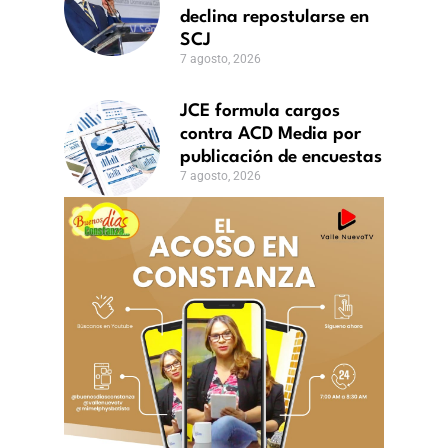
J
declina repostularse en
o,
SCJ
7 agosto, 2026
JCE formula cargos
contra ACD Media por
publicación de encuestas
7 agosto, 2026