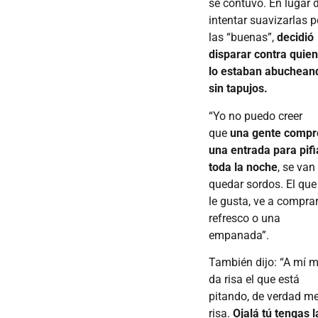
se contuvo. En lugar 
intentar suavizarlas p
las “buenas”,
decidió
disparar contra quie
lo estaban abuchean
sin tapujos.
“Yo no puedo creer
que
una gente compr
una entrada para pifi
toda la noche
, se van
quedar sordos. El que
le gusta, ve a compra
refresco o una
empanada”.
También dijo: “A mí 
da risa el que está
pitando, de verdad m
risa.
Ojalá tú tengas l