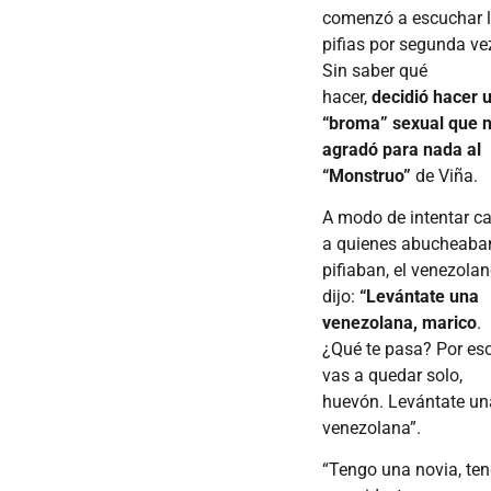
comenzó a escuchar 
pifias por segunda ve
Sin saber qué
hacer,
decidió hacer 
“broma” sexual que 
agradó para nada al
“Monstruo”
de Viña.
A modo de intentar ca
a quienes abucheaba
pifiaban, el venezola
dijo:
“Levántate una
venezolana, marico
.
¿Qué te pasa? Por eso
vas a quedar solo,
huevón. Levántate un
venezolana”.
“Tengo una novia, te