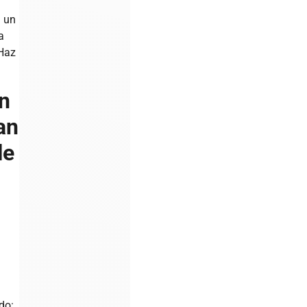
n un
a
 Haz
ón
an
le
do: