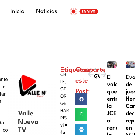
Inicio
Noticias
Etiquetas:
Comparte
ANTERIOR
SIGUIENTE
CHI
George Harris en Viña 2025: Reacciones de comediantes chilenos tras su polémico show
Vuelta Independencia 2025 arranca este lunes con 136 ciclistas
El
Eva
ente
este
LE
,
volante
de
r el
GE
Post:
que
jue
Mar
OR
entrega
Her
n
GE
la
Car
HAR
Valle
JCE
dec
RIS
,
al
rep
Nuevo
do
vi►
renovar
en
lico
TV
4a