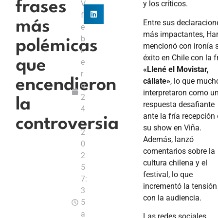
frases
V
y los críticos.
f
Entre sus declaracion
más
e
más impactantes, Har
b
polémicas
mencionó con ironía 
r
éxito en Chile con la 
que
e
«Llené el Movistar,
r
cállate»
, lo que much
encendieron
o
interpretaron como u
2
la
respuesta desafiante
4
ante la fría recepción
controversia
,
su show en Viña.
2
Además, lanzó
0
comentarios sobre la
2
cultura chilena y el
5
festival, lo que
7:
incrementó la tensión
3
con la audiencia.
5
a
Las redes sociales