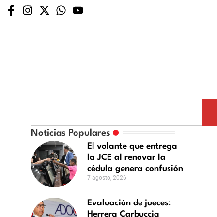
luación
Noticias Populares
El volante que entrega
ces:
la JCE al renovar la
rera
cédula genera confusión
buccia
7 agosto, 2026
lina
ostularse
Evaluación de jueces:
Herrera Carbuccia