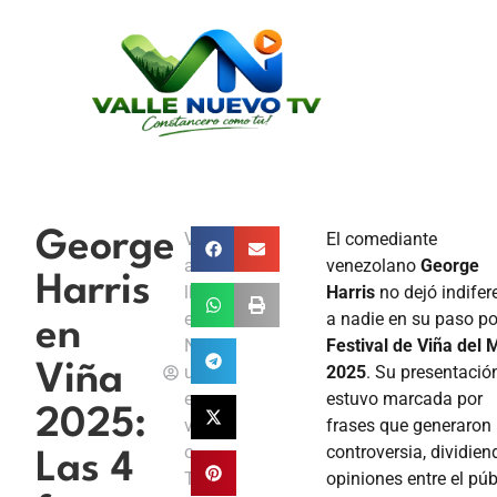
George
V
El comediante
a
venezolano
George
Harris
ll
Harris
no dejó indifer
e
a nadie en su paso po
en
N
Festival de Viña del 
Viña
u
2025
. Su presentació
e
estuvo marcada por
2025:
v
frases que generaron
o
controversia, dividien
Las 4
T
opiniones entre el púb