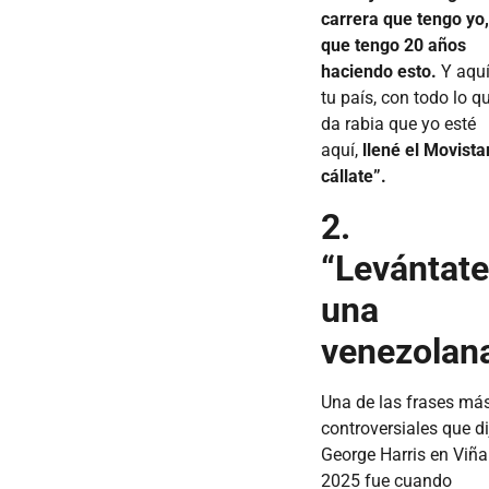
carrera que tengo yo
que tengo 20 años
haciendo esto.
Y aqu
tu país, con todo lo q
da rabia que yo esté
aquí,
llené el Movistar
cállate”.
2.
“Levántat
una
venezolan
Una de las frases má
controversiales que di
George Harris en Viña
2025 fue cuando