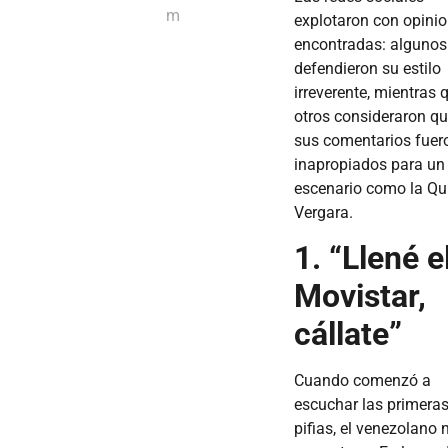
m
explotaron con opini
encontradas: algunos
defendieron su estilo
irreverente, mientras 
otros consideraron q
sus comentarios fuer
inapropiados para un
escenario como la Qu
Vergara.
1. “Llené e
Movistar,
cállate”
Cuando comenzó a
escuchar las primera
pifias, el venezolano 