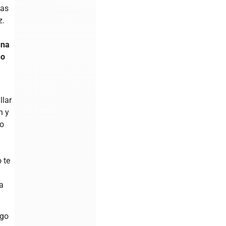
las
z.
una
no
llar
n y
no
 te
a
ngo