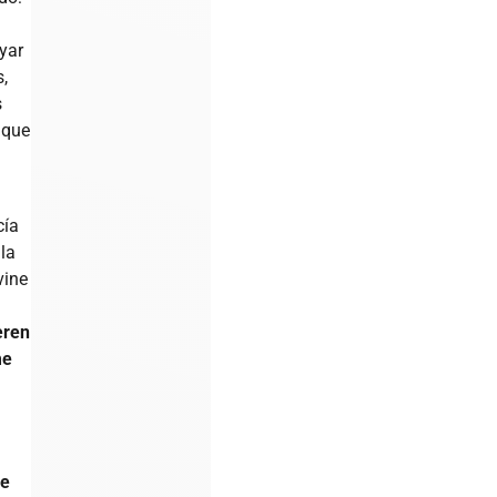
yar
s,
s
 que
cía
 la
vine
eren
me
le