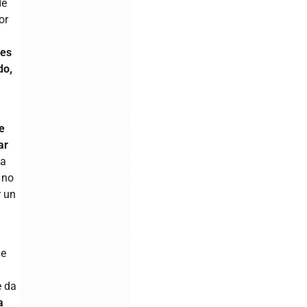
de
or
nes
do,
e
ar
 a
 no
r un
me
e da
a