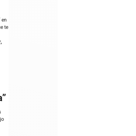
,
í en
ue te
,
e
a”
s
jo