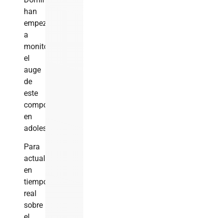
han
empezado
a
monitorear
el
auge
de
este
comportamiento
en
adolescentes.
Para
actualizaciones
en
tiempo
real
sobre
el