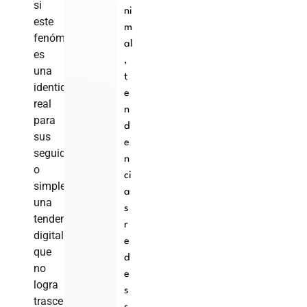
si
ni
este
m
fenómeno
al
es
,
una
t
identidad
e
real
n
para
d
sus
e
seguidores
n
o
ci
simplemente
a
una
s
tendencia
r
digital
e
que
d
no
e
logra
s
trascender