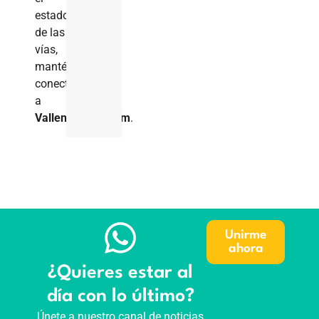
estado
de las
vías,
manténgase
conectado
a
VallenuevoTV.com
.
Unirme
ahora
¿Quieres estar al
día con lo último?
Únete a nuestro canal de noticias