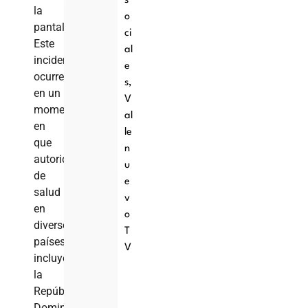
s
la
o
pantalla.
ci
Este
al
incidente
e
ocurre
s
,
en un
V
momento
al
en
le
que
n
autoridades
u
de
e
salud
v
en
o
diversos
T
países,
V
incluyendo
la
República
Dominicana,