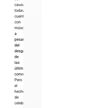
causa
todavía
cuenta
con
músculo,
a
pesar
del
desgaste
de
las
últimas
convocatorias
.
Pero
el
hecho
de
celebrarse