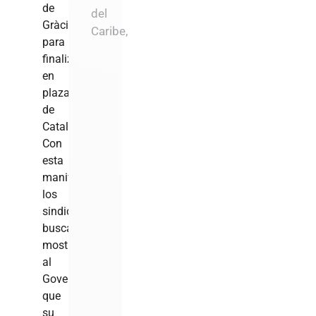
de
del
Gràcia
Caribe,
para
finalizar
en
plaza
de
Catalunya.
Con
esta
manifestación
los
sindicatos
buscan
mostrar
al
Govern
que
su