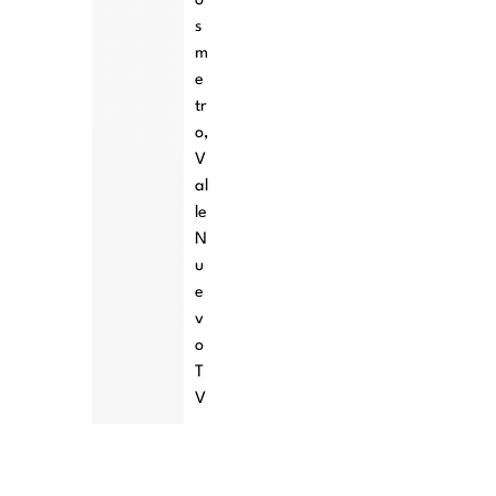
o
s
m
e
tr
o
,
V
al
le
N
u
e
v
o
T
V