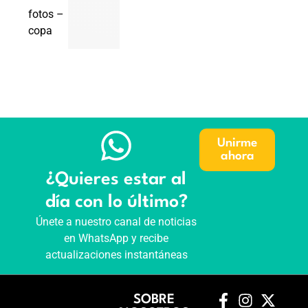
fotos –
copa
Unirme
ahora
¿Quieres estar al
día con lo último?
Únete a nuestro canal de noticias
en WhatsApp y recibe
actualizaciones instantáneas
SOBRE