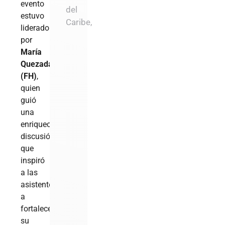
evento
del
estuvo
Caribe,
liderado
por
María
Quezada
(FH)
,
quien
guió
una
enriquecedora
discusión
que
inspiró
a las
asistentes
a
fortalecer
su