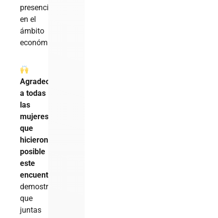
presencia
en el
ámbito
económico.
Agradecemos
a todas
las
mujeres
que
hicieron
posible
este
encuentro
,
demostrando
que
juntas