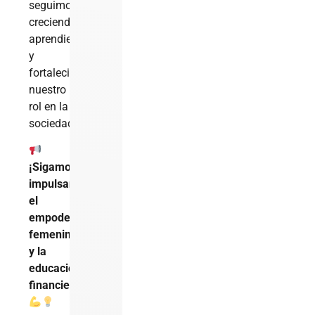
seguimos
creciendo,
aprendiendo
y
fortaleciendo
nuestro
rol en la
sociedad.
¡Sigamos
impulsando
el
empoderamiento
femenino
y la
educación
financiera!