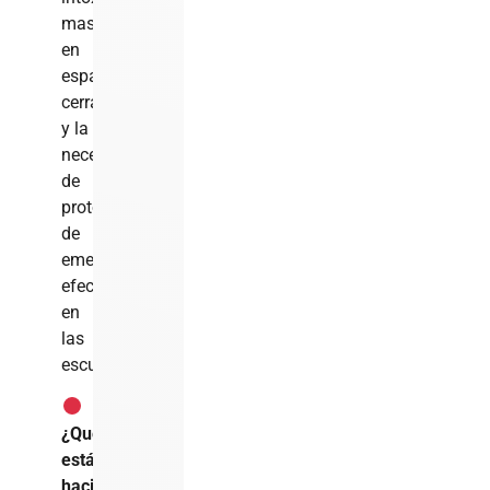
masivas
en
espacios
cerrados
y la
necesidad
de
protocolos
de
emergencia
efectivos
en
las
escuelas.
¿Qué
está
haciendo