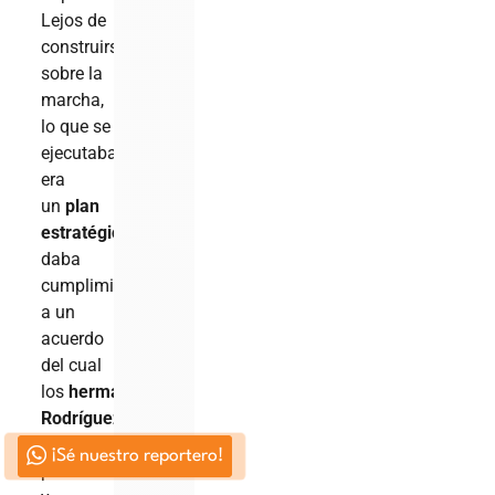
Lejos de
construirse
sobre la
marcha,
lo que se
ejecutaba
era
un
plan
estratégico
que
daba
cumplimiento
a un
acuerdo
del cual
los
hermanos
Rodríguez
fueron
artífices,
¡Sé nuestro reportero!
promotores