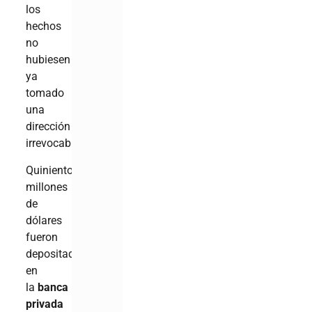
los
hechos
no
hubiesen
ya
tomado
una
dirección
irrevocable?
Quinientos
millones
de
dólares
fueron
depositados
en
la
banca
privada