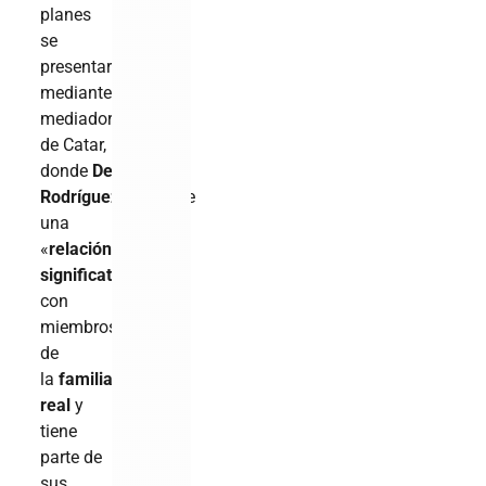
planes
se
presentaron
mediante
mediadores
de Catar,
donde
Delcy
Rodríguez
mantiene
una
«
relación
significativa
»
con
miembros
de
la
familia
real
y
tiene
parte de
sus