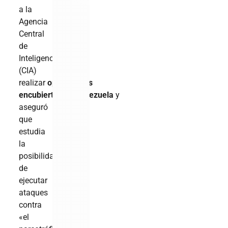
a la
Agencia
Central
de
Inteligencia
(CIA)
realizar
operaciones
encubiertas
en
Venezuela
y
aseguró
que
estudia
la
posibilidad
de
ejecutar
ataques
contra
«el