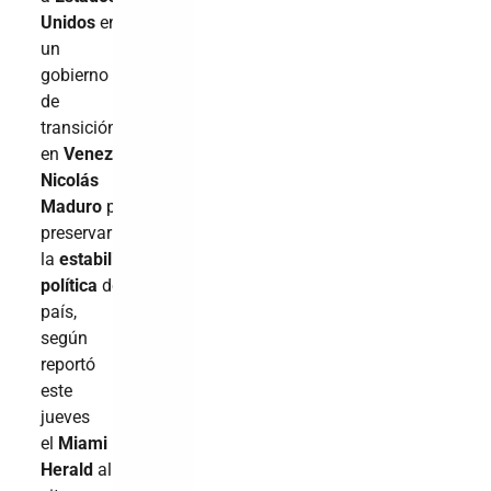
Unidos
encabezar
un
gobierno
de
transición
en
Venezuela
sin
Nicolás
Maduro
para
preservar
la
estabilidad
política
del
país,
según
reportó
este
jueves
el
Miami
Herald
al