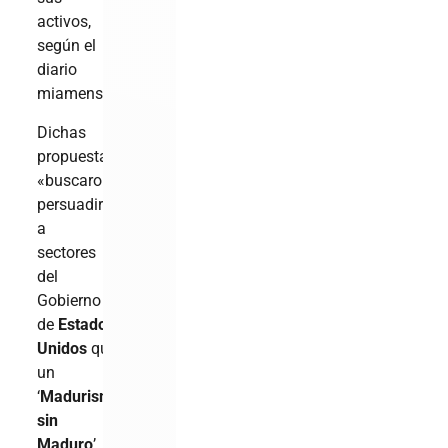
activos,
según el
diario
miamense.
Dichas
propuestas
«buscaron
persuadir
a
sectores
del
Gobierno
de
Estados
Unidos
que
un
‘
Madurismo
sin
Maduro
’