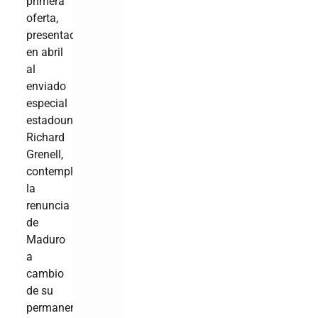
primera
oferta,
presentada
en abril
al
enviado
especial
estadounidense
Richard
Grenell,
contemplaba
la
renuncia
de
Maduro
a
cambio
de su
permanencia,