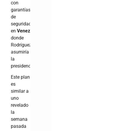
con
garantías
de
seguridad,
en
Venezuela
,
donde
Rodríguez
asumiría
la
presidencia.
Este plan
es
similar a
uno
revelado
la
semana
pasada