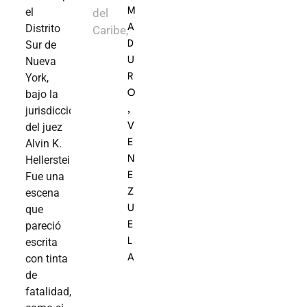
el
del
M
Distrito
A
Caribe,
Sur de
D
Nueva
U
York,
R
bajo la
O
jurisdicción
,
del juez
V
Alvin K.
E
Hellerstein.
N
Fue una
E
escena
Z
que
U
pareció
E
escrita
L
con tinta
A
de
fatalidad,