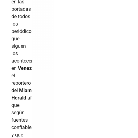
en las
portadas
de todos
los
periódicos
que
siguen
los
aconteceres
en
Venezuela
,
el
reportero
del
Miami
Herald
afirmaba
que
según
fuentes
confiables
y que