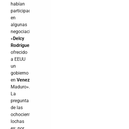
habían
participado
en
algunas
negociaciones
«
Delcy
Rodríguez
habría
ofrecido
a EEUU
un
gobierno
en
Venezuela
sin
Maduro».
La
pregunta
de las
ochocientas
lochas
es: por