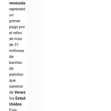
venezolana
,
representando
un
primer
pago por
el retiro
de más
de 31
millones
de
barriles
de
petróleo
que
salieron
de
Venezuela
hacia
los
Estados
Unidos
.
Este