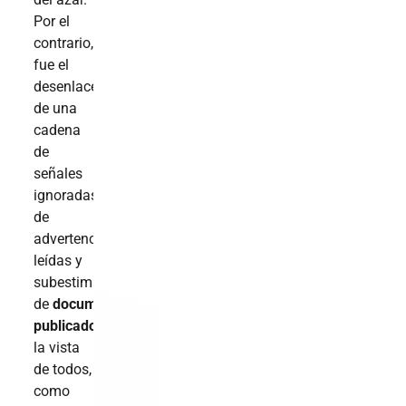
Por el
contrario,
fue el
desenlace
de una
cadena
de
señales
ignoradas,
de
advertencias
leídas y
subestimadas,
de
documentos
publicados
a
la vista
de todos,
como