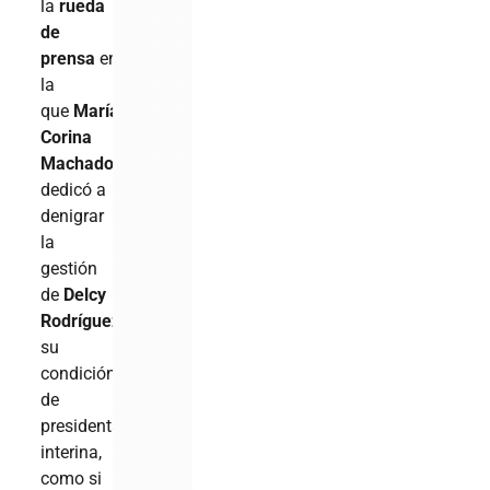
la
rueda
de
prensa
en
la
que
María
Corina
Machado
se
dedicó a
denigrar
la
gestión
de
Delcy
Rodríguez
en
su
condición
de
presidenta
interina,
como si