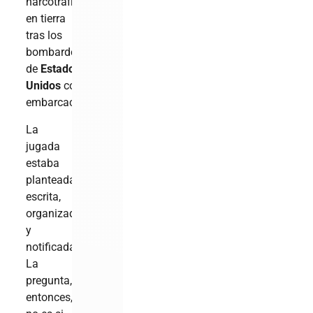
narcotráfico»
en tierra
tras los
bombardeos
de
Estados
Unidos
contra
embarcaciones.
La
jugada
estaba
planteada,
escrita,
organizada
y
notificada.
La
pregunta,
entonces,