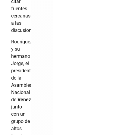
citar
fuentes
cercanas
a las
discusiones.
Rodríguez
y su
hermano
Jorge, el
presidente
de la
Asamblea
Nacional
de
Venezuela
,
junto
con un
grupo de
altos