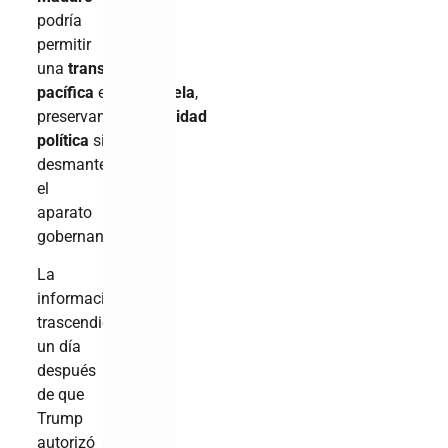
podría
permitir
una
transición
pacífica
en
Venezuela
,
preservando
estabilidad
política
sin
desmantelar
el
aparato
gobernante»
La
información
trascendió
un día
después
de que
Trump
autorizó