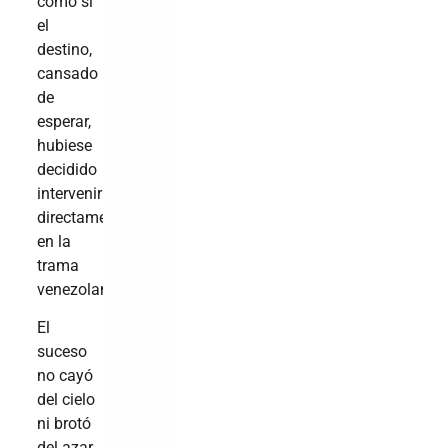
como si
el
destino,
cansado
de
esperar,
hubiese
decidido
intervenir
directamente
en la
trama
venezolana.
El
suceso
no cayó
del cielo
ni brotó
del azar.