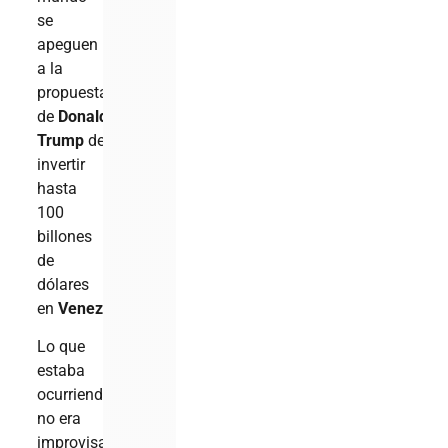
se
apeguen
a la
propuesta
de
Donald
Trump
de
invertir
hasta
100
billones
de
dólares
en
Venezuela
.
Lo que
estaba
ocurriendo
no era
improvisado.