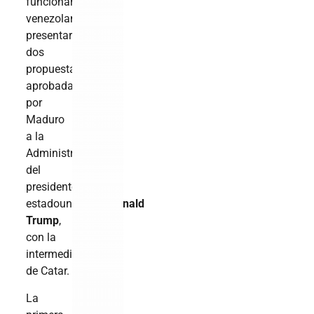
funcionarios
venezolanos,
presentaron
dos
propuestas
aprobadas
por
Maduro
a la
Administración
del
presidente
estadounidense,
Donald
Trump
,
con la
intermediación
de Catar.
La