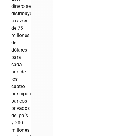
dinero se
distribuyó
a razón
de 75
millones
de
dólares
para
cada
uno de
los
cuatro
principales
bancos
privados
del país
y 200
millones