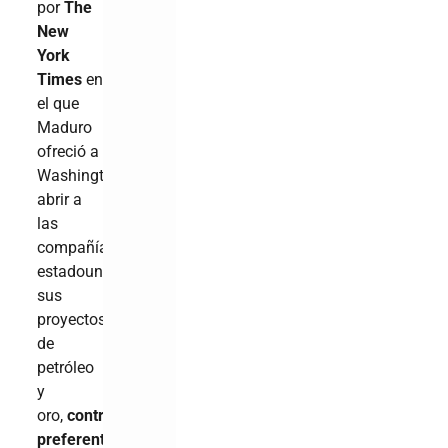
por
The
New
York
Times
en
el que
Maduro
ofreció a
Washington
abrir a
las
compañías
estadounidense
sus
proyectos
de
petróleo
y
oro,
contratos
preferentes
,