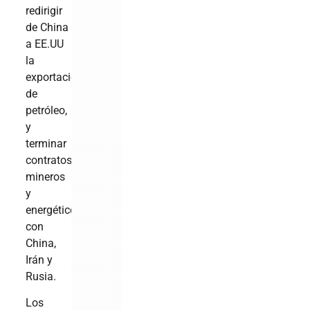
redirigir
de China
a EE.UU
la
exportación
de
petróleo,
y
terminar
contratos
mineros
y
energéticos
con
China,
Irán y
Rusia.
Los