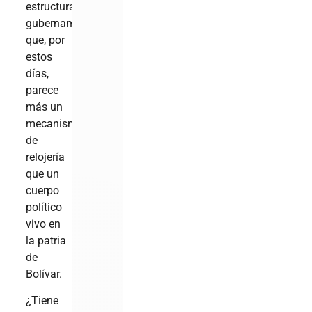
estructura
gubernamental
que, por
estos
días,
parece
más un
mecanismo
de
relojería
que un
cuerpo
político
vivo en
la patria
de
Bolívar.
¿Tiene