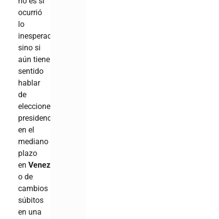
no es si
ocurrió
lo
inesperado,
sino si
aún tiene
sentido
hablar
de
elecciones
presidenciales
en el
mediano
plazo
en
Venezuela
,
o de
cambios
súbitos
en una