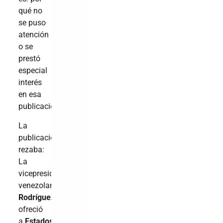
qué no
se puso
atención
o se
prestó
especial
interés
en esa
publicación?
La
publicación
rezaba:
La
vicepresidenta
venezolana,
Delcy
Rodríguez
,
ofreció
a
Estados