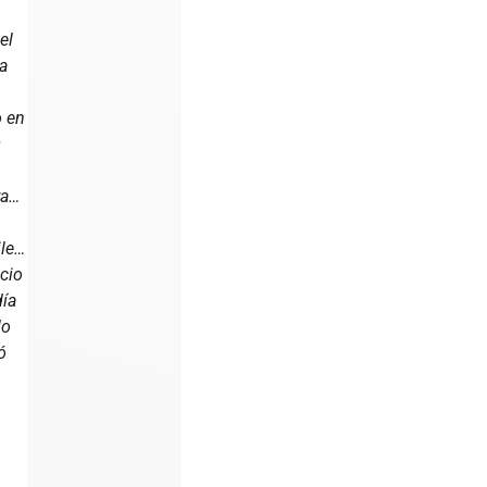
el
la
o en
s
ra…
ile…
ocio
día
lo
ó