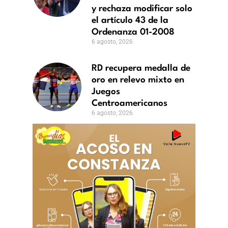
rial
y rechaza modificar solo
el artículo 43 de la
za
Ordenanza 01-2008
6 agosto, 2026
car
RD recupera medalla de
oro en relevo mixto en
lo
Juegos
Centroamericanos
6 agosto, 2026
anza