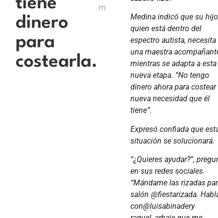
tiene
m
Medina indicó que su hijo
dinero
quien está dentro del
para
espectro autista, necesita
una maestra acompañant
costearla.
mientras se adapta a esta
nueva etapa. “No tengo
dinero ahora para costear
nueva necesidad que él
tiene”.
Expresó confiada que est
situación se solucionará.
“¿Quieres ayudar?”, pregu
en sus redes sociales.
“Mándame las rizadas par
salón @fiestarizada. Habl
con@luisabinadery
raquel_arbaje que me