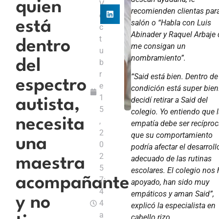
quien
V
recomienden clientas par
o
salón o “Habla con Luis
está
c
Abinader y Raquel Arbaje
t
dentro
me consigan un
u
nombramiento”.
del
b
r
“Said está bien. Dentro de
espectro
e
condición está super bien
1
decidí retirar a Said del
autista,
5
colegio. Yo entiendo que 
necesita
,
empatía debe ser recíproc
2
que su comportamiento
una
0
podría afectar el desarroll
2
adecuado de las rutinas
maestra
5
escolares. El colegio nos 
acompañante
7:
apoyado, han sido muy
4
empáticos y aman Said”,
y no
4
explicó la especialista en
a
cabello rizo.