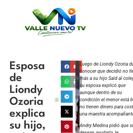
Esposa
V
Luego de Liondy Ozoria da
a
conocer que decidió no ll
de
ll
más a su hijo Said al cole
e
su esposa explicó que
Liondy
N
aunque dentro de su
Ozoria
u
condición el menor está b
e
no tienen dinero para cos
explica
v
una maestra acompañant
o
su hijo,
Andry Medina pidió que s
T
desean ayudarla, le