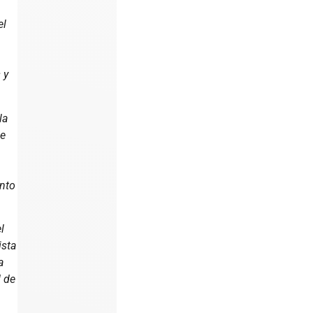
el
e
 y
la
se
nto
l
ista
a
d de