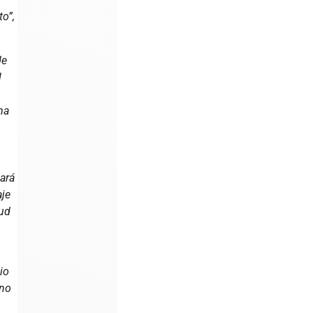
o”,
de
l
ma
iará
aje
tud
gio
 no