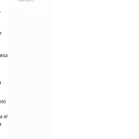
,
e
 esa
a
ntó
a el
a