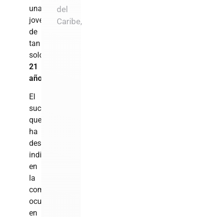
una
del
joven
Caribe,
de
tan
solo
21
años
.
El
suceso,
que
ha
despertado
indignación
en
la
comunidad,
ocurrió
en