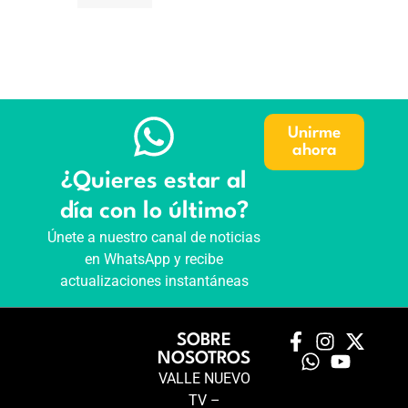
Unirme
ahora
¿Quieres estar al
día con lo último?
Únete a nuestro canal de noticias
en WhatsApp y recibe
actualizaciones instantáneas
SOBRE
NOSOTROS
VALLE NUEVO
TV –