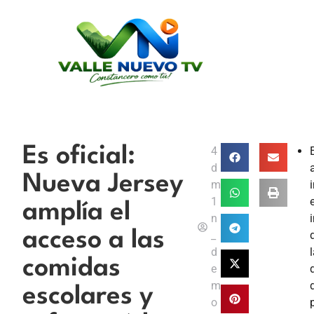
Es oficial:
4
d
Nueva Jersey
m
1
e
amplía el
n
acceso a las
_
d
comidas
e
m
escolares y
o