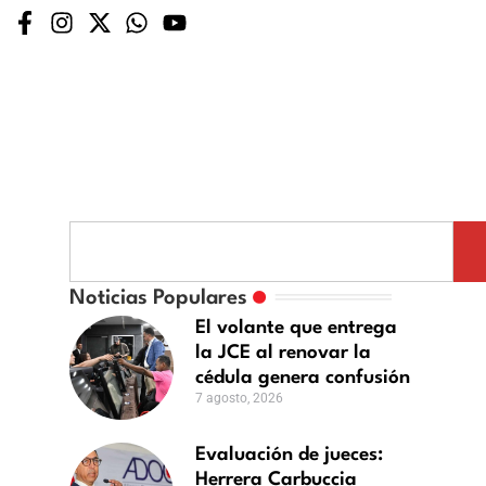
ación
Noticias Populares
El volante que entrega
s:
la JCE al renovar la
ra
cédula genera confusión
ccia
7 agosto, 2026
na
tularse
Evaluación de jueces:
Herrera Carbuccia