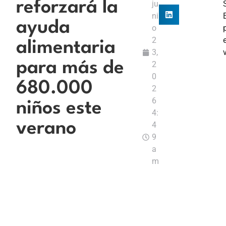
reforzará la
ju
ni
ayuda
o
2
alimentaria
3,
para más de
2
0
680.000
2
6
niños este
4:
verano
4
9
a
m