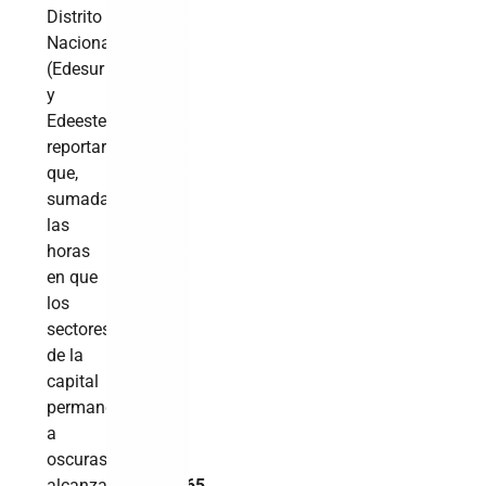
Distrito
Nacional
(Edesur
y
Edeeste)
reportaron
que,
sumadas,
las
horas
en que
los
sectores
de la
capital
permanecieron
a
oscuras
alcanzaron
4,075.65