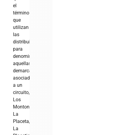
el
término
que
utilizan
las
distribuidoras
para
denominar
aquellas
demarcaciones
asociadas
a un
circuito,
Los
Montones,
La
Placeta,
La