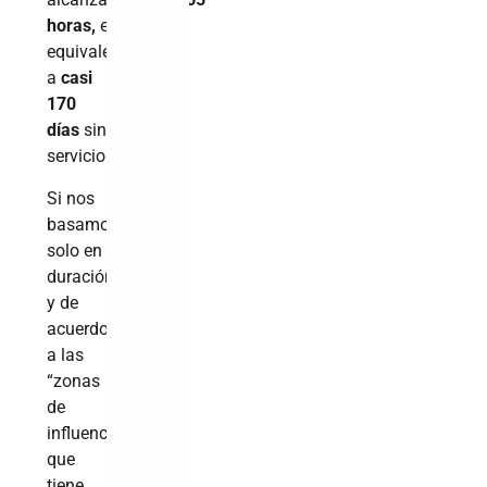
horas,
el
equivalente
a
casi
170
días
sin
servicio.
Si nos
basamos
solo en
duración,
y de
acuerdo
a las
“zonas
de
influencia”
que
tiene