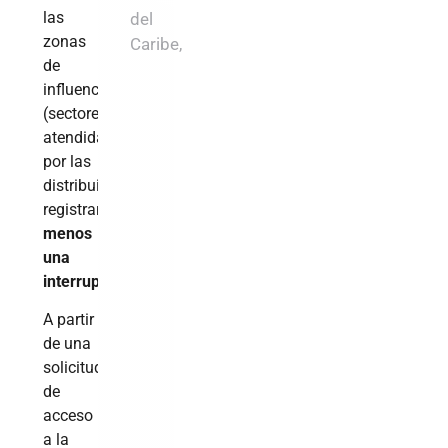
las
del
zonas
Caribe,
de
influencia
(sectores)
atendidas
por las
distribuidoras
registraron
al
menos
una
interrupción.
A partir
de una
solicitud
de
acceso
a la