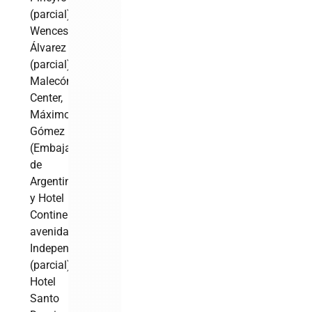
(parcial),
Wenceslao
Álvarez
(parcial),
Malecón
Center,
Máximo
Gómez
(Embajada
de
Argentina
y Hotel
Continental),
avenida
Independencia
(parcial),
Hotel
Santo