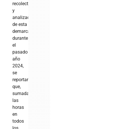
recolectados
y
analizados
de esta
demarcación,
durante
el
pasado
año
2024,
se
reportaron
que,
sumadas
las
horas
en
todos
los