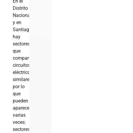
En el
Distrito
Nacional
y en
Santiago
hay
sectores
que
comparten
circuitos
eléctricos
similares,
por lo
que
pueden
aparecer
varias
veces:
sectores