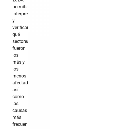
permitiendo
interpretar
y
verificar
qué
sectores
fueron
los
más y
los
menos
afectados,
así
como
las
causas
más
frecuentes