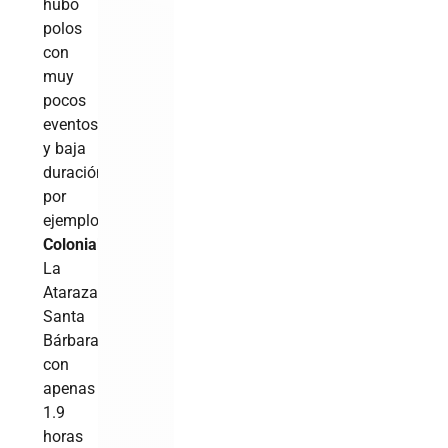
hubo
polos
con
muy
pocos
eventos
y baja
duración,
por
ejemplo
Ciudad
Colonial
,
La
Atarazana,
Santa
Bárbara,
con
apenas
1.9
horas