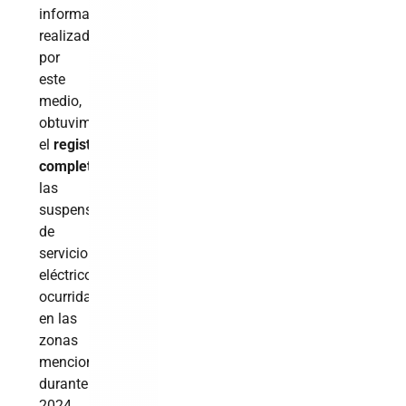
información
realizada
por
este
medio,
obtuvimos
el
registro
completo
de
las
suspensiones
de
servicio
eléctrico
ocurridas
en las
zonas
mencionadas
durante
2024,