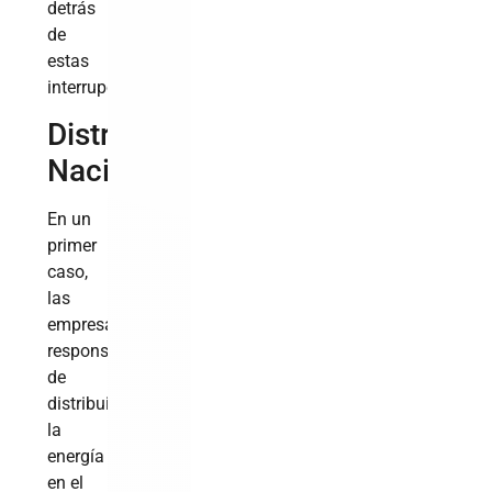
detrás
de
estas
interrupciones.
Distrito
Nacional
En un
primer
caso,
las
empresas
responsables
de
distribuir
la
energía
en el