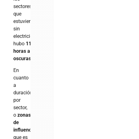
sectores
que
estuvieron
sin
electricidad,
hubo
11,653.33
horas a
oscuras
.
En
cuanto
a
duración
por
sector,
o
zonas
de
influencia
,
que es