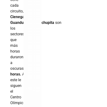
cada
circuito,
La
Cienega
,
Los
Guanduales
y
Guachupita
son
los
sectores
que
más
horas
duraron
a
oscuras:
218.18
horas.
A
este le
siguen
el
Centro
Olímpico,