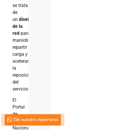
se trata
de
un
diseño
de la
red
para
maniobrar,
repartir
carga y
acelerar
la
reposición
del
servicio.
El
Portal
de
¡Sé nuestro reportero!
Circuitos
Nacionales