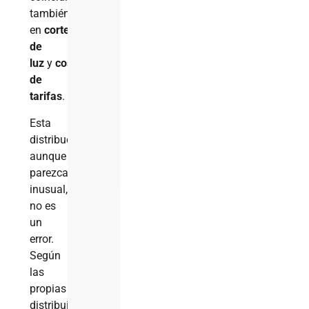
también
en
cortes
de
luz
y
costo
de
tarifas
.
Esta
distribución,
aunque
parezca
inusual,
no es
un
error.
Según
las
propias
distribuidoras,