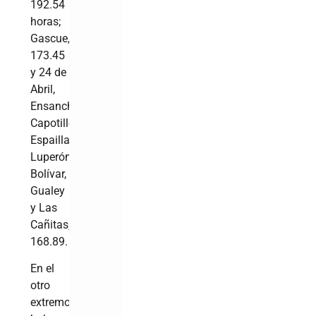
192.54
horas;
Gascue,
173.45
y 24 de
Abril,
Ensanche
Capotillo,
Espaillat,
Luperón,
Bolívar,
Gualey
y Las
Cañitas,
168.89.
En el
otro
extremo,