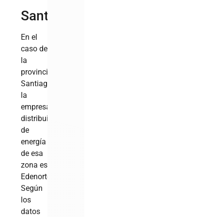
Santiago
En el
caso de
la
provincia
Santiago,
la
empresa
distribuidora
de
energía
de esa
zona es
Edenorte.
Según
los
datos