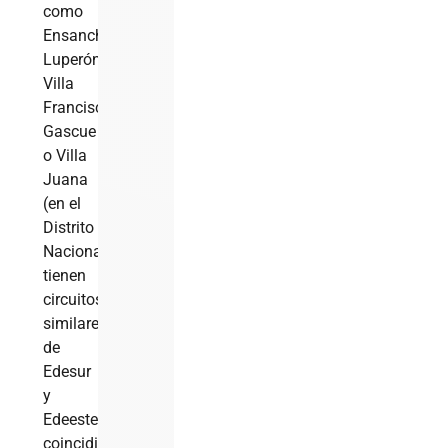
como
Ensanche
Luperón,
Villa
Francisca,
Gascue
o Villa
Juana
(en el
Distrito
Nacional)
tienen
circuitos
similares
de
Edesur
y
Edeeste,
coincidiendo