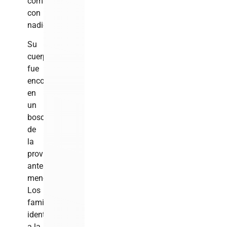
comunicaba
con
nadie.
Su
cuerpo
fue
encontrado
en
un
bosque
de
la
provincia
antes
mencionada.
Los
familiares
identificaron
a la