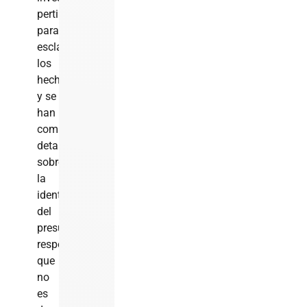
pertinentes
para
esclarecer
los
hechos,
y se
han
compartido
detalles
sobre
la
identidad
del
presunto
responsable,
que
no
es