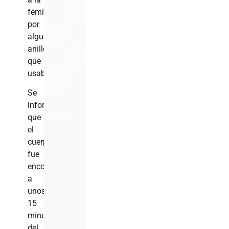
fémina
por
algunos
anillos
que
usaba.
Se
informa
que
el
cuerpo
fue
encontrado
a
unos
15
minutos
del