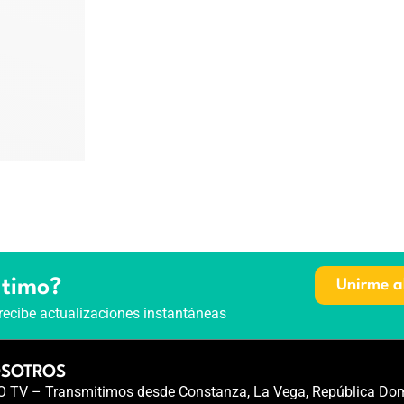
ltimo?
Unirme a
recibe actualizaciones instantáneas
OSOTROS
TV – Transmitimos desde Constanza, La Vega, República Dom