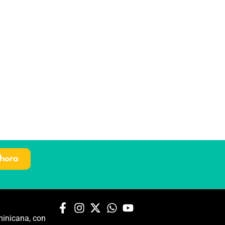
hora
inicana, con