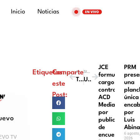
Inicio
Noticias
JCE
PRM
Etiquetas:
Comparte
ANTERIOR
SIGUIENTE
formula
prese
Tiempo Extra – 13 Mayo
Unikmente 4 – 17 de Julio
cargos
una
este
contra
planc
Post:
ACD
única
Media
enca
por
por
uevo
publicación
Luis
de
Abina
6 agosto,
encuestas
EVO TV
2026