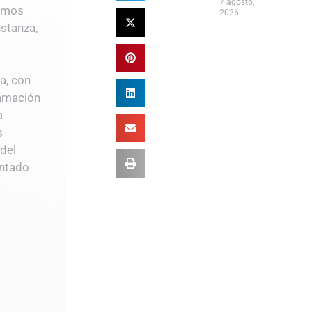
7 agosto,
timos
2026
stanza,
a, con
amación
a
s
del
antado