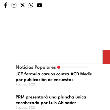
ntará
Noticias Populares
ha
JCE formula cargos contra ACD Media
por publicación de encuestas
bezada
7 agosto, 2026
PRM presentará una plancha única
der
encabezada por Luis Abinader
6 agosto, 2026