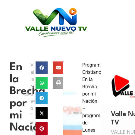
En
V
Programa
al
Cristiano
la
le
En la
N
Brecha
Brecha
u
por mi
por
ev
Nación
o
–
mi
Valle N
T
programa
TV
V
del
Nación
m
Lunes
VALLE NU