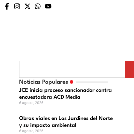
bras
iales
o
n
Noticias Populares
nador
os
JCE inicia proceso sancionador contra
ardines
encuestadora ACD Media
tadora
el
6 agosto, 2026
orte
Obras viales en Los Jardines del Norte
u
y su impacto ambiental
mpacto
6 agosto, 2026