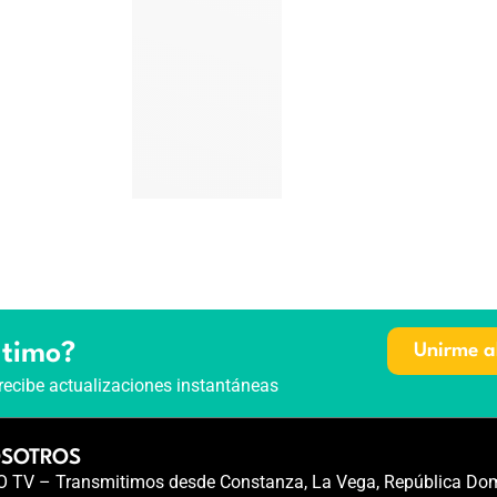
ltimo?
Unirme a
recibe actualizaciones instantáneas
OSOTROS
TV – Transmitimos desde Constanza, La Vega, República Dom