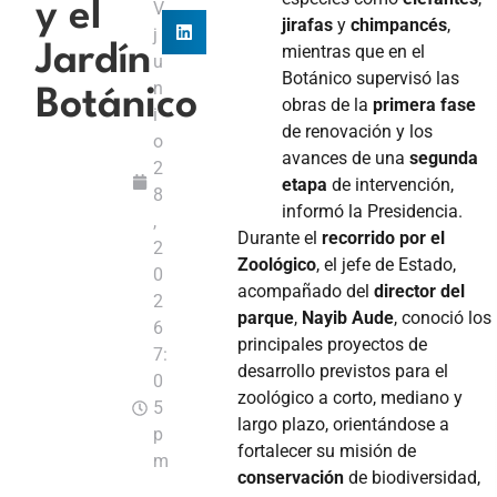
y el
V
jirafas
y
chimpancés
,
j
mientras que en el
Jardín
u
Botánico supervisó las
n
Botánico
obras de la
primera fase
i
de renovación y los
o
avances de una
segunda
2
etapa
de intervención,
8
informó la Presidencia.
,
Durante el
recorrido por el
2
Zoológico
, el jefe de Estado,
0
acompañado del
director del
2
parque
,
Nayib Aude
, conoció los
6
principales proyectos de
7:
desarrollo previstos para el
0
zoológico a corto, mediano y
5
largo plazo, orientándose a
p
fortalecer su misión de
m
conservación
de biodiversidad,