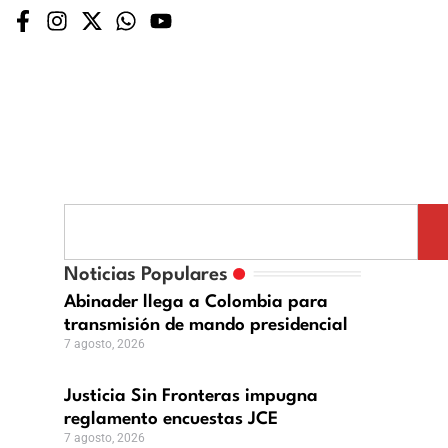
icia
nteras
Noticias Populares
ugna
Abinader llega a Colombia para
lamento
transmisión de mando presidencial
n
uestas
7 agosto, 2026
,
Justicia Sin Fronteras impugna
l
reglamento encuestas JCE
7 agosto, 2026