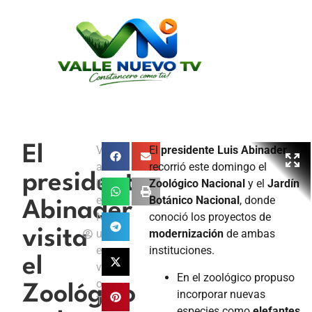
El
V
El
presidente Luis Abinader
a
recorrió este domingo el
presidente
ll
Zoológico Nacional
y el
Jardín
e
Botánico Nacional
, donde
Abinader
N
conoció los proyectos de
visita
u
modernización
de ambas
e
instituciones.
el
v
En el zoológico propuso
o
Zoológico
incorporar nuevas
T
especies como
elefantes
,