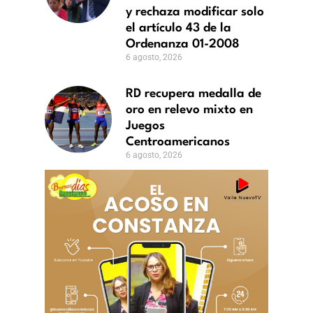
al
y rechaza modificar solo
el artículo 43 de la
Ordenanza 01-2008
ar
6 agosto, 2026
RD recupera medalla de
oro en relevo mixto en
nza
Juegos
Centroamericanos
6 agosto, 2026