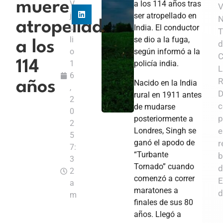
muere
V
a los 114 años tras
V
j
ser atropellado en
N
atropellado
u
India. El conductor
T
li
se dio a la fuga,
a los
d
o
según informó a la
C
114
1
policía india.
L
6
R
Nacido en la India
años
,
D
rural en 1911 antes
2
c
de mudarse
0
p
posteriormente a
2
Londres, Singh se
e
5
ganó el apodo de
r
7:
“Turbante
b
3
Tornado” cuando
d
2
comenzó a correr
E
a
maratones a
d
m
finales de sus 80
años. Llegó a