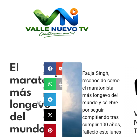
El
V
a
Fauja Singh,
maratonista
ll
reconocido como
e
el maratonista
más
N
más longevo del
longevo
u
mundo y célebre
e
por seguir
V
del
v
compitiendo tras
o
cumplir 100 años,
mundo
T
falleció este lunes