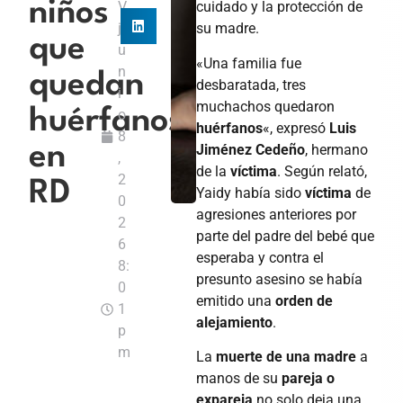
niños
V
cuidado y la protección de
j
su madre.
que
u
«Una familia fue
n
quedan
desbaratada, tres
i
muchachos quedaron
huérfanos
o
huérfanos
«, expresó
Luis
8
Jiménez Cedeño
, hermano
en
,
de la
víctima
. Según relató,
2
RD
Yaidy había sido
víctima
de
0
agresiones anteriores por
2
parte del padre del bebé que
6
esperaba y contra el
8:
presunto asesino se había
0
emitido una
orden de
1
alejamiento
.
p
m
La
muerte de una madre
a
manos de su
pareja o
expareja
no solo deja una