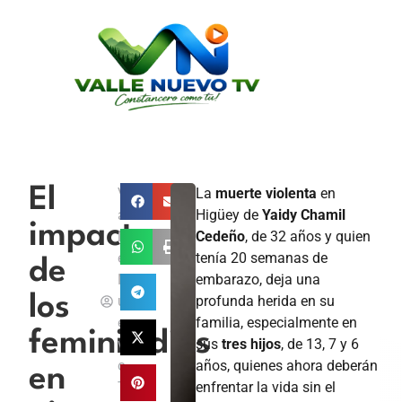
El
V
La
muerte violenta
en
a
Higüey de
Yaidy Chamil
impacto
ll
Cedeño
, de 32 años y quien
e
tenía 20 semanas de
de
N
embarazo, deja una
los
u
profunda herida en su
e
familia, especialmente en
feminicidios
v
sus
tres hijos
, de 13, 7 y 6
o
años, quienes ahora deberán
en
T
enfrentar la vida sin el