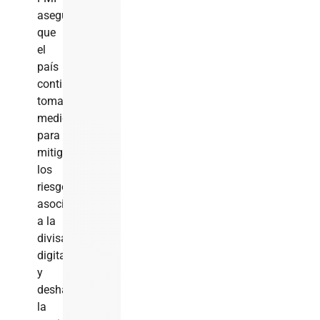
asegura
que
el
país
continúa
tomando
medidas
para
mitigar
los
riesgos
asociados
a la
divisa
digital
y
deshacer
la