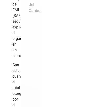
del
del
FMI
Caribe,
(SAF),
según
explicó
el
organismo
en
un
comunicado.
Con
esta
cuantía,
el
total
otorgado
por
el