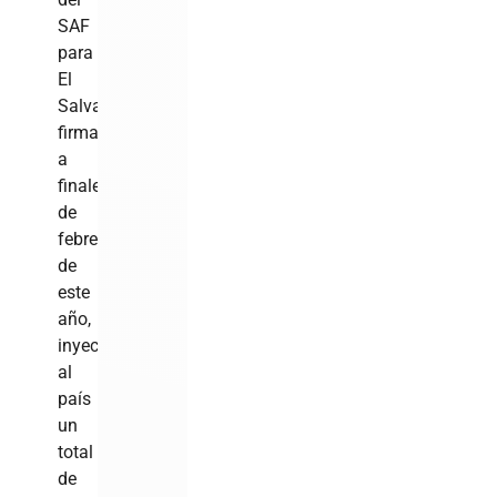
SAF
para
El
Salvador,
firmado
a
finales
de
febrero
de
este
año,
inyectará
al
país
un
total
de