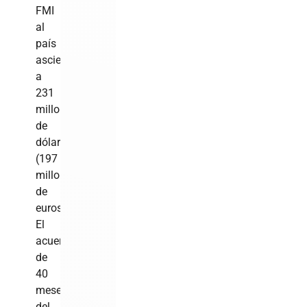
FMI
al
país
asciende
a
231
millones
de
dólares
(197
millones
de
euros).
El
acuerdo
de
40
meses
del