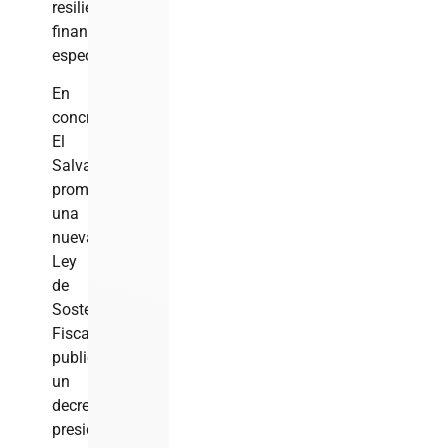
resiliencia
financiera»,
especifican.
En
concreto,
El
Salvador
promulgó
una
nueva
Ley
de
Sostenibilidad
Fiscal,
publicó
un
decreto
presidencia