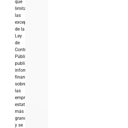
que
limita
las
excepciones
de la
Ley
de
Contratación
Pública,
publicó
información
financiera
sobre
las
empresas
estatales
más
grandes
y se