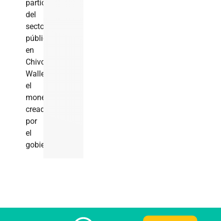
participación
del
sector
público
en
Chivo
Wallet,
el
monedero
creado
por
el
gobierno.