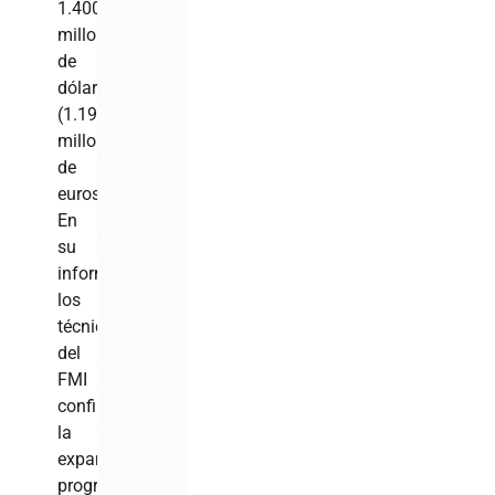
1.400
millones
de
dólares
(1.194
millones
de
euros).
En
su
informe,
los
técnicos
del
FMI
confirman
la
expansión
progresiva