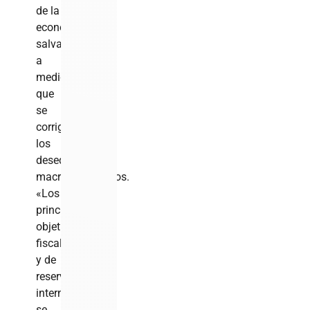
de la
economía
salvadoreña
a
medida
que
se
corrigen
los
desequilibrios
macroeconómicos.
«Los
principales
objetivos
fiscales
y de
reservas
internacionales
se