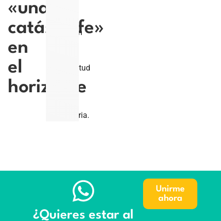
«una
que
no
catástrofe»
pueden
en
saber
la
el
magnitud
de
horizonte
la
crisis
sanitaria.
Unirme
ahora
¿Quieres estar al