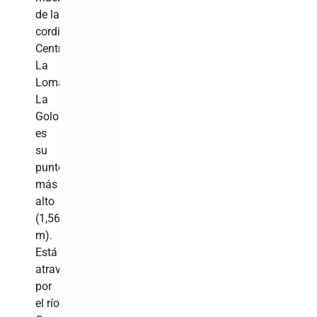
de la
cordillera
Central.
La
Loma
La
Golondrina
es
su
punto
más
alto
(1,565
m).
Está
atravesada
por
el río