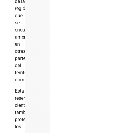
de la
región
que
se
encuentran
amenazadas
en
otras
partes
del
territorio
dominicano.
Esta
reserva
científica
también
protege
los