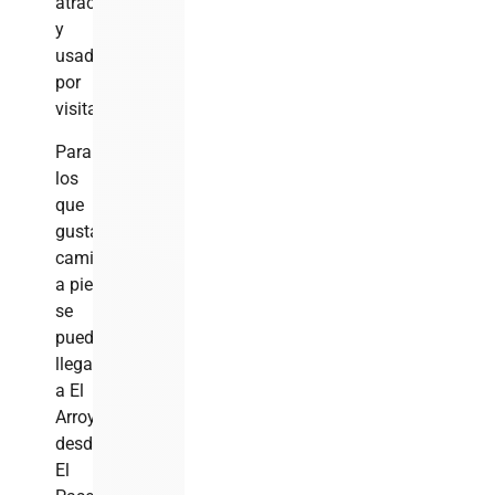
atractivo
y
usado
por
visitantes.
Para
los
que
gustan
caminar
a pie
se
puede
llegar
a El
Arroyazo
desde
El