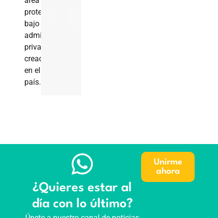
área
protegida
bajo
administración
privada
creada
en el
país.
Unirme
ahora
¿Quieres estar al
día con lo último?
Únete a nuestro canal de noticias