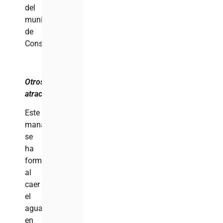
del
municipio
de
Constanza.
Otros
atractivos
Este
manantial
se
ha
formado
al
caer
el
agua
en