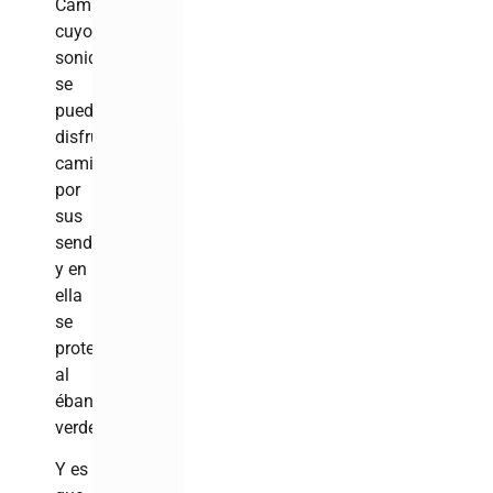
Camú,
cuyo
sonido
se
puede
disfrutar
caminando
por
sus
senderos
y en
ella
se
protege
al
ébano
verde.
Y es