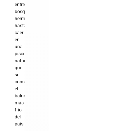
entre
bosques
hermosos,
hasta
caer
en
una
piscina
natural
que
se
considera
el
balneario
más
frío
del
país.