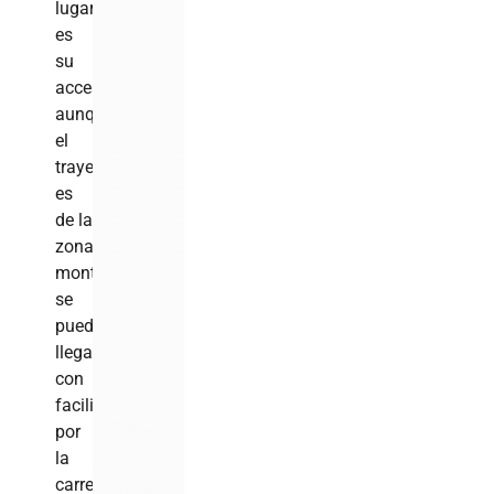
lugar
es
su
acceso,
aunque
el
trayecto
es
de la
zona
montañosa,
se
puede
llegar
con
facilidades
por
la
carretera