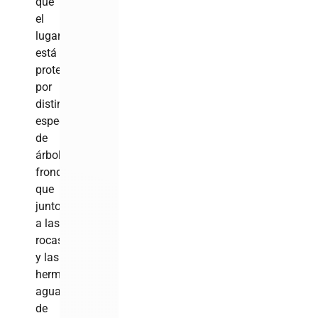
que
el
lugar
está
protegido
por
distintas
especies
de
árboles
frondosos,
que
junto
a las
rocas
y las
hermosas
aguas
de