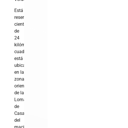
Está
reserva
científica
de
24
kilómetros
cuadrados,
está
ubicada
en la
zona
oriental
de la
Loma
de
Casabito,
del
macizo