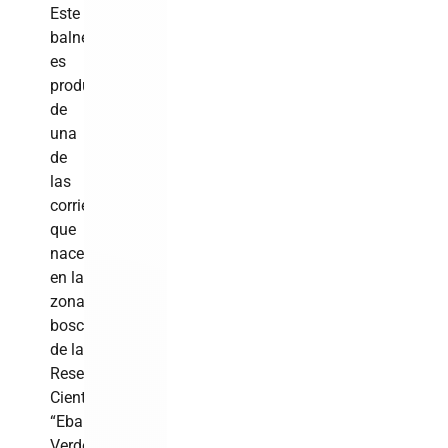
Este
balneario
es
producto
de
una
de
las
corrientes
que
nace
en la
zona
boscosa
de la
Reserva
Científica
“Ebano
Verde”.