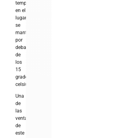
temperaturas
en el
lugar
se
mantengan
por
debajo
de
los
15
grados
celsius.
Una
de
las
ventajas
de
este