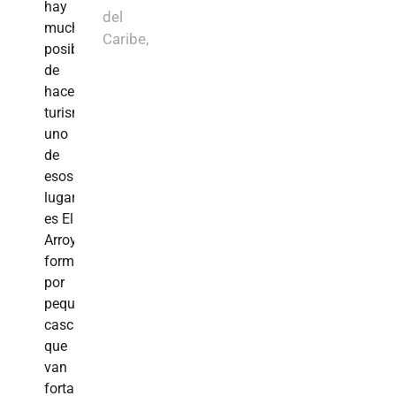
hay
del
muchas
Caribe,
posibilidades
de
hacer
turismo,
uno
de
esos
lugares
es El
Arroyazo,
formado
por
pequeñas
cascadas
que
van
fortaleciéndose