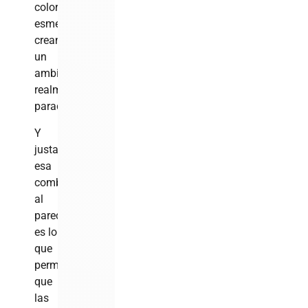
color
esmeralda
crean
un
ambiente
realmente
paradisiaco.
Y
justamente
esa
combinación,
al
parecer,
es lo
que
permite
que
las