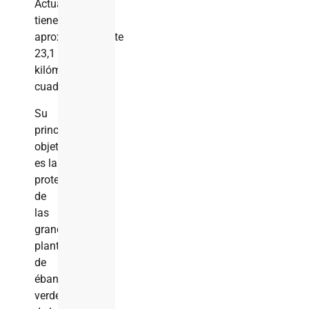
Actualmente,
tiene
aproximadamente
23,1
kilómetros
cuadrados.
Su
principal
objetivo
es la
protección
de
las
grandes
plantaciones
de
ébano
verde