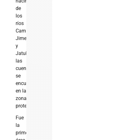
nacimientos
de
los
ríos
Camú,
Jimenoa
y
Jatubey,
las
cuencas
se
encuentran
en la
zona
protegida.
Fue
la
primera