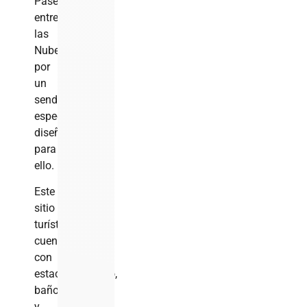
Paseo
entre
las
Nubes
por
un
sendero
especialmente
diseñado
para
ello.
Este
sitio
turístico
cuenta
con
estacionamiento,
baños
y