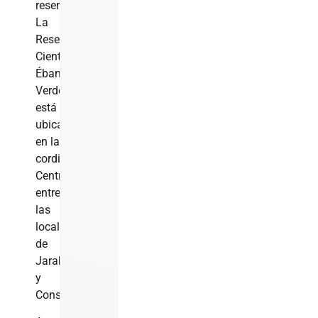
reserva.
La
Reserva
Científica
Ébano
Verde
está
ubicada
en la
cordillera
Central,
entre
las
localidades
de
Jarabacoa
y
Constanza.