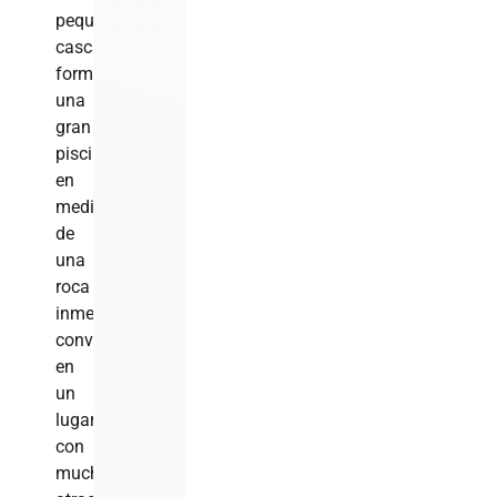
pequeñas
cascadas,
formando
una
gran
piscina
en
medio
de
una
roca
inmensa,
convirtiéndose
en
un
lugar
con
mucho