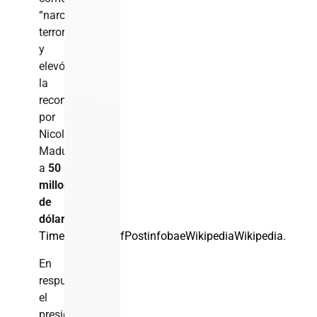
“narco-
terroristas”
y
elevó
la
recompensa
por
Nicolás
Maduro
a
50
millones
de
dólares
TimesLIVE
ElHuffPost
infobae
Wikipedia
Wikipedia
.
En
respuesta,
el
presidente