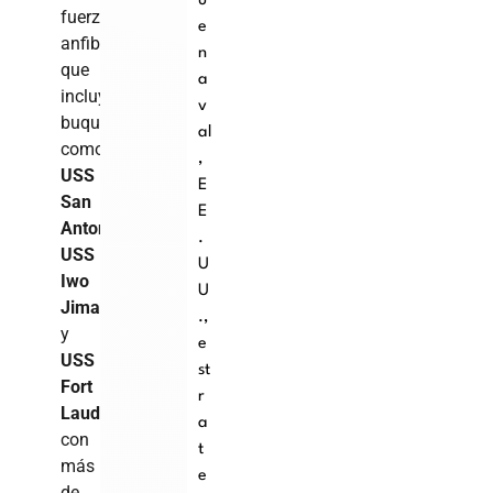
u
fuerza
e
anfibia
n
que
a
incluye
v
buques
al
como
,
USS
E
San
E
Antonio
,
.
USS
U
Iwo
U
Jima
.
,
y
e
USS
st
Fort
r
Lauderdale
,
a
con
t
más
e
de