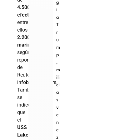
g
4.500
i
efectivos
,
a
entre
T
ellos
r
2.200
u
marines
,
m
según
p
reportes
,
de
m
Reuters
ili
infobae
+1
Reuters
.
ci
También
a
se
s
indicó
v
que
e
el
n
USS
e
Lake
z