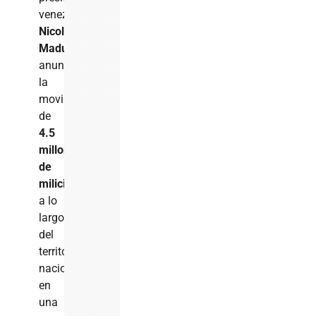
venezolano
Nicolás
Maduro
anunció
la
movilización
de
4.5
millones
de
milicianos
a lo
largo
del
territorio
nacional,
en
una