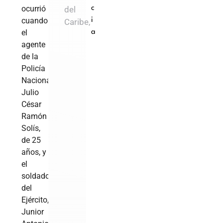
ocurrió
del
c
cuando
i
Caribe,
el
a
agente
de la
Policía
Nacional,
Julio
César
Ramón
Solís,
de 25
años, y
el
soldado
del
Ejército,
Junior