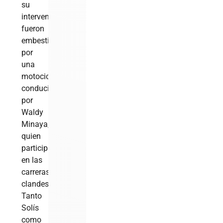
su
intervención,
fueron
embestidos
por
una
motocicleta
conducida
por
Waldy
Minaya,
quien
participaba
en las
carreras
clandestinas.
Tanto
Solís
como