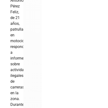
Antonio
Pérez
Feliz,
de 21
años,
patrullaban
en
motocicleta
respondiendo
a
informes
sobre
actividades
ilegales
de
carreras
en la
zona.
Durante