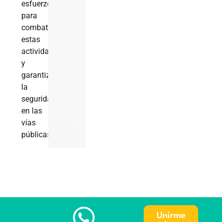
esfuerzos
para
combatir
estas
actividades
y
garantizar
la
seguridad
en las
vías
públicas.
Unirme