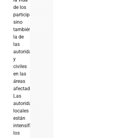
de los
participantes,
sino
también
la de
las
autoridades
y
civiles
en las
áreas
afectadas.
Las
autoridades
locales
están
intensificando
los