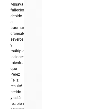
Minaya
fallecieron
debido
a
traumas
craneales
severos
y
múltiples
lesiones,
mientras
que
Pérez
Feliz
resultó
herido
y está
recibiendo