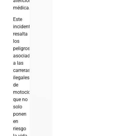
atención
médica.
Este
incidente
resalta
los
peligros
asociados
a las
carreras
ilegales
de
motocicletas,
que no
solo
ponen
en
riesgo
la vida