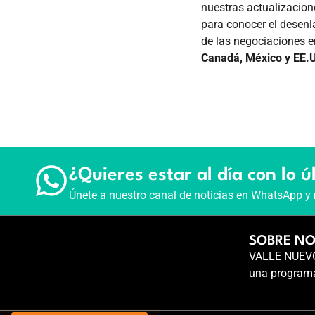
nuestras actualizacion
para conocer el desenl
de las negociaciones e
Canadá, México y EE.
¿Quieres estar al día con lo ú
Únete a nuestro canal de noticias en WhatsApp y 
SOBRE N
VALLE NUEVO 
una programa