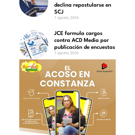
J
declina repostularse en
o,
SCJ
7 agosto, 2026
JCE formula cargos
contra ACD Media por
publicación de encuestas
7 agosto, 2026