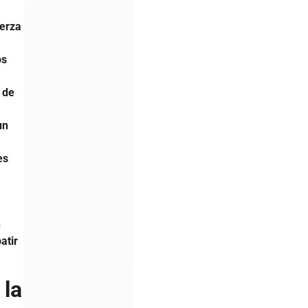
uerza
os
o de
un
es
n
atir
 la