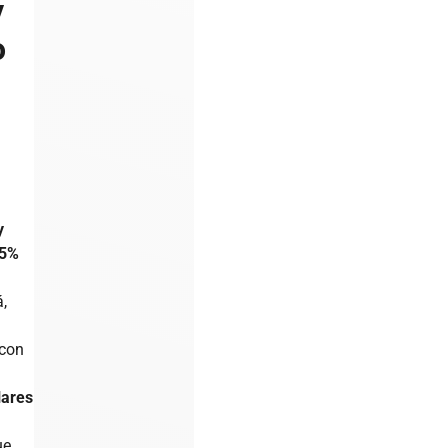
y
o
y
25%
,
 con
lares
ue