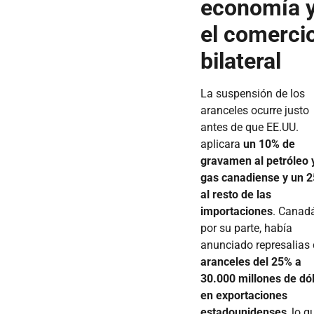
economía 
el comerci
bilateral
La suspensión de los
aranceles ocurre justo
antes de que EE.UU.
aplicara
un 10% de
gravamen al petróleo 
gas canadiense y un 
al resto de las
importaciones
. Canadá
por su parte, había
anunciado represalias
aranceles del 25% a
30.000 millones de dó
en exportaciones
estadounidenses
, lo q