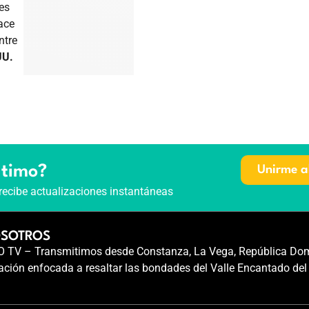
es
ace
ntre
UU.
ltimo?
Unirme a
recibe actualizaciones instantáneas
OSOTROS
TV – Transmitimos desde Constanza, La Vega, República Dom
ción enfocada a resaltar las bondades del Valle Encantado del