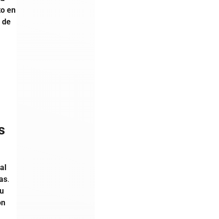
o en
o de
s
al
ías
.
su
on