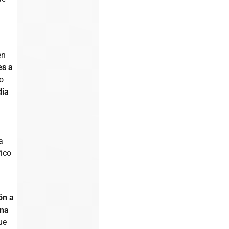
s
én
es a
do
dia
a
fico
ón a
una
ue