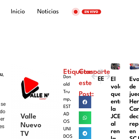
Inicio
Noticias
Etiquetas:
Comparte
ANTERIOR
SIGUIENTE
au
,
Don
Emilio Bonifacio llega a México; firma para jugar la próxima temporada
Escándalo en la Eredivisie: Fortuna Sittard jugó con 12 futbolistas y anotó el gol del empate
El
Eva
este
ald
volante
de
Tru
Post:
que
jue
mp
,
entrega
Her
, se
EST
la
Car
rdo
AD
Valle
JCE
dec
er
OS
al
rep
Nuevo
es
UNI
renovar
en
TV
DOS