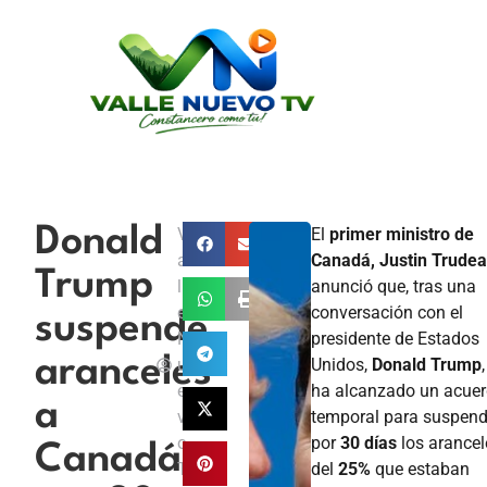
Donald
V
El
primer ministro de
a
Canadá, Justin Trude
Trump
ll
anunció que, tras una
e
conversación con el
suspende
N
presidente de Estados
aranceles
u
Unidos,
Donald Trump
e
ha alcanzado un acue
a
v
temporal para suspend
o
por
30 días
los arancel
Canadá
T
del
25%
que estaban