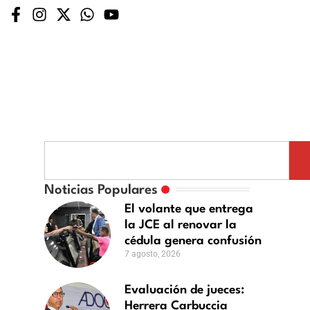
luación
Noticias Populares
El volante que entrega
ces:
la JCE al renovar la
rera
cédula genera confusión
buccia
7 agosto, 2026
lina
ostularse
Evaluación de jueces:
Herrera Carbuccia