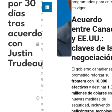
por 30
V
programados para entr
f
en vigor.
días
e
Acuerdo
b
tras
r
entre Cana
acuerdo
e
y EE.UU.:
r
con
o
claves de l
3
Justin
negociació
,
Trudeau
2
0
El gobierno canadiens
2
prometido reforzar su
5
frontera con 10.000
6:
efectivos
y destinar
1.
1
millones de dólares
e
6
nuevas medidas de
p
seguridad, incluyendo
m
helicópteros, tecnolog