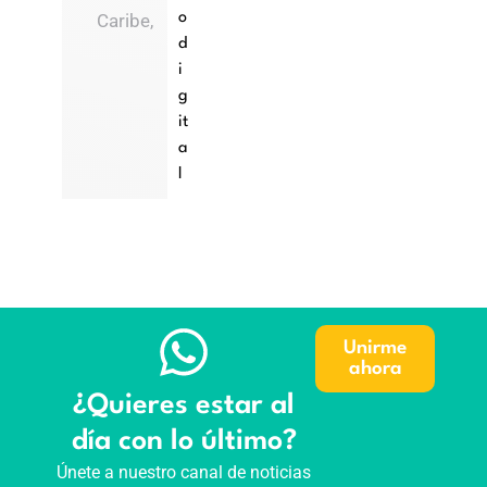
Caribe,
o
d
i
g
it
a
l
Unirme
ahora
¿Quieres estar al
día con lo último?
Únete a nuestro canal de noticias