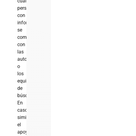
cualquier
persona
con
información
se
comunique
con
las
autoridades
o
los
equipos
de
búsqueda.
En
casos
similares,
el
apoyo