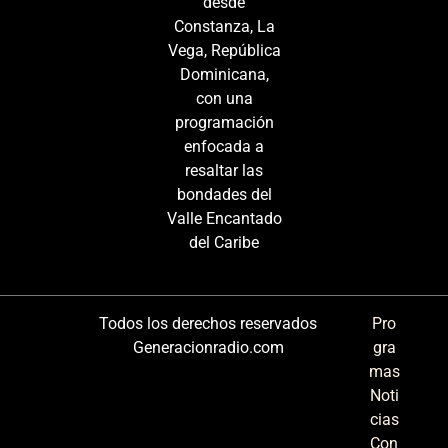
desde
Constanza, La
Vega, República
Dominicana,
con una
programación
enfocada a
resaltar las
bondades del
Valle Encantado
del Caribe
Todos los derechos reservados
Pro
Generacionradio.com
gra
mas
Noti
cias
Con