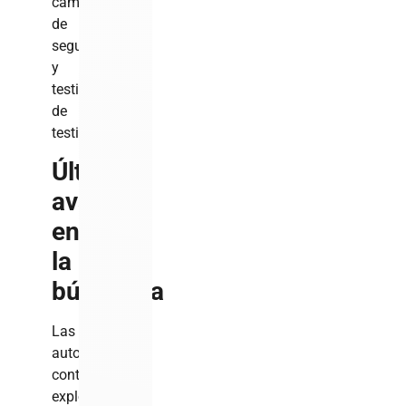
cámaras
de
seguridad
y
testimonios
de
testigos.
Últimos
avances
en
la
búsqueda
Las
autoridades
continúan
explorando