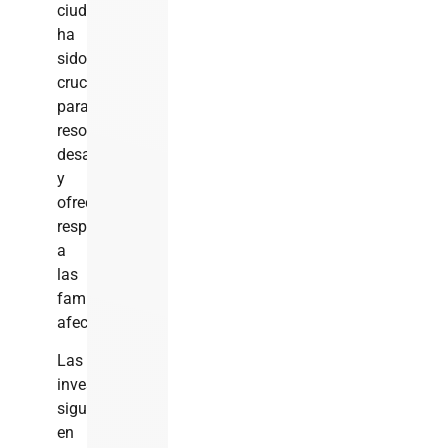
ciudadano
ha
sido
crucial
para
resolver
desapariciones
y
ofrecer
respuestas
a
las
familias
afectadas.
Las
investigaciones
siguen
en