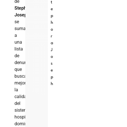
de
t
Stephora
e
Joseph
p
se
h
suma
o
a
r
una
a
lista
J
de
o
denuncias
s
que
e
buscan
p
mejorar
h
la
calidad
del
sistema
hospitalario
dominicano.