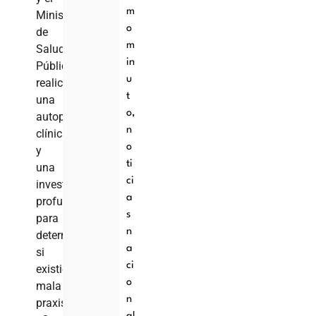
m
Ministerio
o
de
m
Salud
in
Pública
u
realicen
t
una
o
,
autopsia
n
clínica
o
y
ti
una
ci
investigación
a
profunda
s
para
n
determinar
a
si
ci
existió
o
mala
n
praxis.