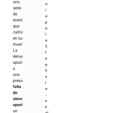
una
ic
serie
i
de
a
eventos
p
que
a
culminaron
r
en su
a
muerte.
S
La
t
denuncia
e
apunta
p
a
h
una
o
presunta
r
falta
a
de
,
atención
n
oportuna
,
e
un