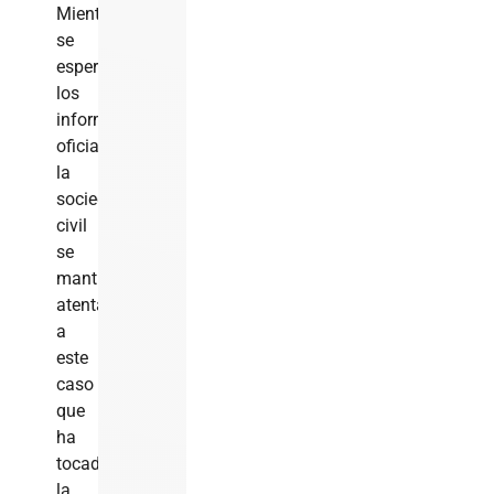
Mientras
se
esperan
los
informes
oficiales,
la
sociedad
civil
se
mantiene
atenta
a
este
caso
que
ha
tocado
la