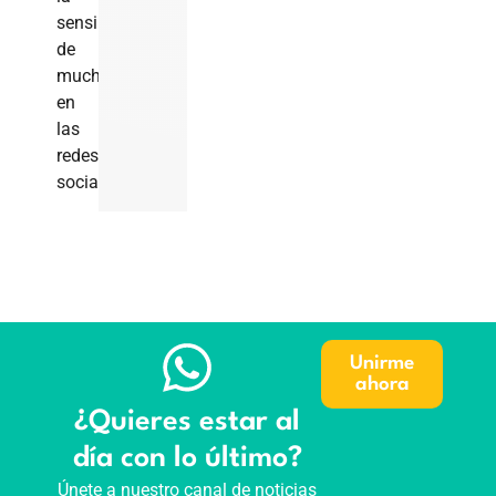
sensibilidad
de
muchos
en
las
redes
sociales.
Unirme
ahora
¿Quieres estar al
día con lo último?
Únete a nuestro canal de noticias