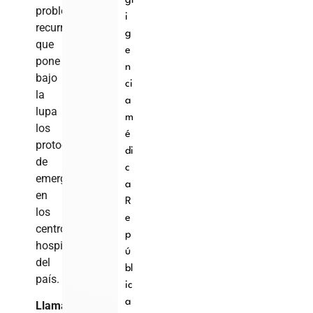
gl
problema
i
recurrente
g
que
e
pone
n
bajo
ci
la
a
lupa
m
los
é
protocolos
di
de
c
emergencia
a
en
R
los
e
centros
p
hospitalarios
ú
del
bl
país.
ic
a
Llamado