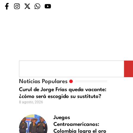
egos
Noticias Populares
ntroamericanos:
lombia
Curul de Jorge Frías queda vacante:
¿cómo será escogido su sustituto?
ra
8 agosto, 2026
o
Juegos
ague
Centroamericanos:
Colombia logra el oro
gends