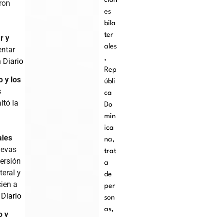
cion
ron
es
bila
ter
r y
ales
entar
,
n Diario
Rep
 y los
úbli
s
ca
ltó la
Do
min
ica
les
na
,
uevas
trat
ersión
a
teral y
de
ien a
per
 Diario
son
as
,
o y