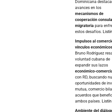
Dominicana destaca
avances en los
mecanismos de
cooperación consula
migratoria
para enfr
estos desafíos.
Listí
Impulsos al comercio
vínculos económico
Bruno Rodríguez resa
voluntad cubana de
expandir sus lazos
económico-comercia
con RD, buscando n
oportunidades de inv
mutua, comercio bila
acuerdos que benefic
ambos países.
Listín
Ambiente del diálog