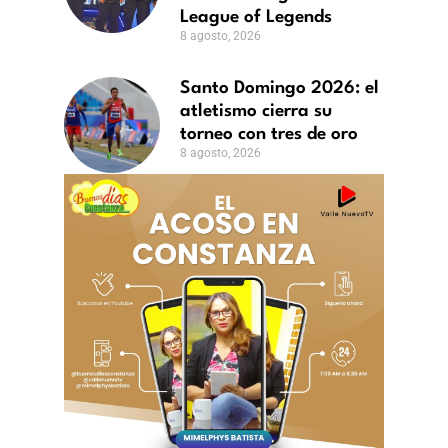
League of Legends
o,
8 agosto, 2026
Santo Domingo 2026: el
atletismo cierra su
torneo con tres de oro
8 agosto, 2026