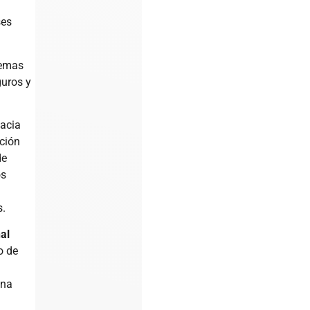
ses
temas
guros y
cacia
ción
de
os
s.
nal
o de
una