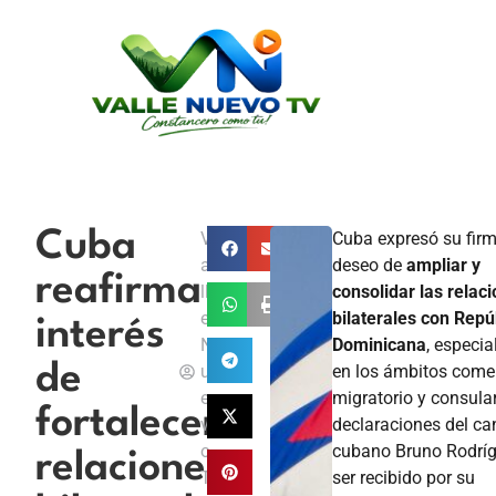
Cuba
V
Cuba expresó su fir
a
deseo de
ampliar y
reafirma
ll
consolidar las relac
e
bilaterales con Repú
interés
N
Dominicana
, especi
de
u
en los ámbitos comer
e
migratorio y consula
fortalecer
v
declaraciones del can
o
cubano Bruno Rodríg
relaciones
T
ser recibido por su