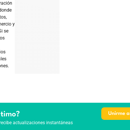
ración
 donde
os,
ercio y
i se
dos
ios
les
nes.
ltimo?
Unirme a
recibe actualizaciones instantáneas