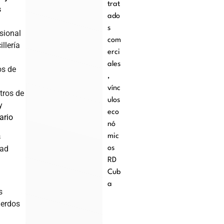
trat
s
ado
s
sional
com
illería
erci
ales
os de
,
vínc
tros de
ulos
y
eco
ario
nó
s
mic
tad
os
RD
Cub
a
s
uerdos