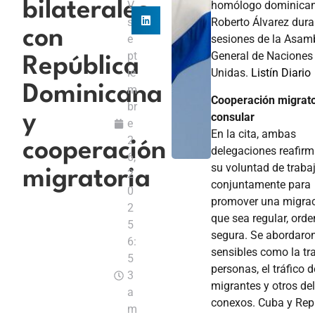
bilaterales
V
homólogo dominica
s
Roberto Álvarez dura
con
e
sesiones de la Asam
pt
General de Naciones
República
ie
Unidas.
Listín Diario
Dominicana
m
Cooperación migrato
br
consular
y
e
En la cita, ambas
2
cooperación
delegaciones reafir
6,
su voluntad de traba
migratoria
2
conjuntamente para
0
promover una migra
2
que sea regular, ord
5
segura. Se abordaro
6:
sensibles como la tr
5
personas, el tráfico d
3
migrantes y otros del
a
conexos. Cuba y Rep
m