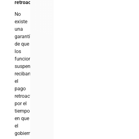
retroactivo?
No
existe
una
garantía
de que
los
funcionarios
suspendidos
reciban
el
pago
retroactivo
por el
tiempo
en que
el
gobierno