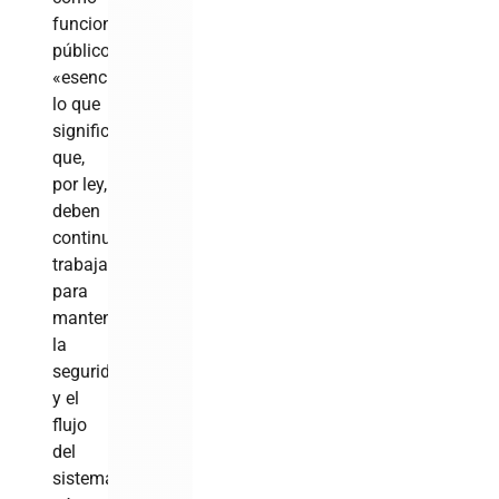
funcionarios
públicos
«esenciales»,
lo que
significa
que,
por ley,
deben
continuar
trabajando
para
mantener
la
seguridad
y el
flujo
del
sistema