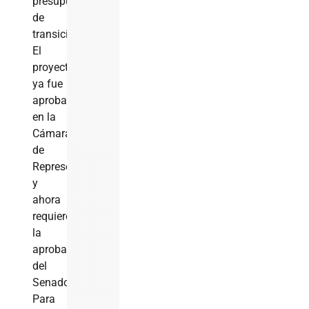
presupuesto
de
transición.
El
proyecto
ya fue
aprobado
en la
Cámara
de
Representantes
y
ahora
requiere
la
aprobación
del
Senado.
Para