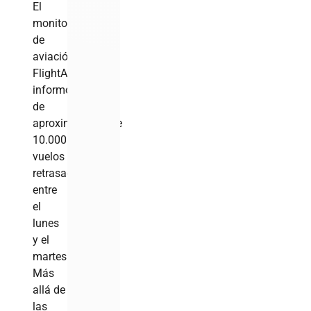
El
monitor
de
aviación
FlightAware
informó
de
aproximadamente
10.000
vuelos
retrasados
entre
el
lunes
y el
martes.
Más
allá de
las