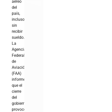
aéreo
del
país,
incluso
sin
recibir
sueldo.
La
Agencia
Federal
de
Aviación
(FAA)
informó
que el
cierre
del
gobierno
provocó