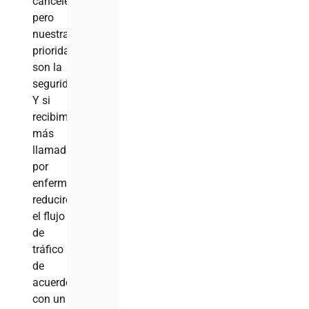
cancelen,
pero
nuestras
prioridades
son la
seguridad.
Y si
recibimos
más
llamadas
por
enfermedad,
reduciremos
el flujo
de
tráfico
de
acuerdo
con un