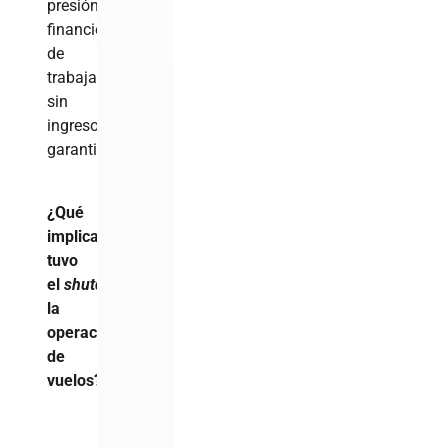
presión
financiera
de
trabajar
sin
ingresos
garantizados.
¿Qué
implicaciones
tuvo
el
shutdown
en
la
operación
de
vuelos?