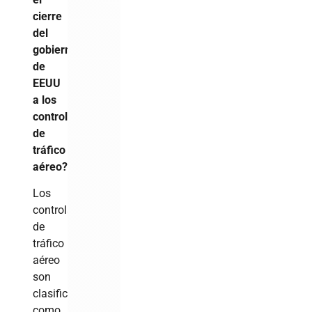
cierre
del
gobierno
de
EEUU
a los
controladores
de
tráfico
aéreo?
Los
controladores
de
tráfico
aéreo
son
clasificados
como