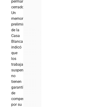
permanezca
cerrado.
Un
memorándum
preliminar
de la
Casa
Blanca
indicó
que
los
trabajadores
suspendidos
no
tienen
garantía
de
compensación
por su