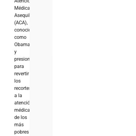
Atención
Médica
Asequible
(ACA),
conocida
como
Obamacare,
y
presionan
para
revertir
los
recortes
a la
atención
médica
de los
más
pobres