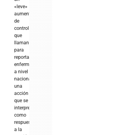
«leve»
aumento
de
controladores
que
llaman
para
reportarse
enfermos
a nivel
nacional,
una
acción
que se
interpreta
como
respuesta
a la