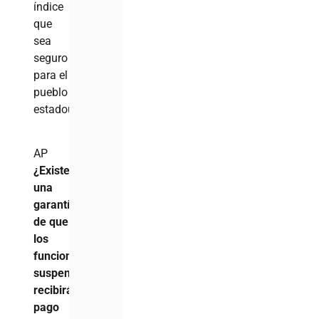
índice
que
sea
seguro
para el
pueblo
estadounidense».
AP
¿Existe
una
garantía
de que
los
funcionarios
suspendidos
recibirán
pago