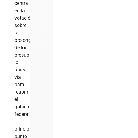
centra
en la
votación
sobre
la
prolongación
de los
presupuestos,
la
única
vía
para
reabrir
el
gobierno
federal.
El
principal
punto