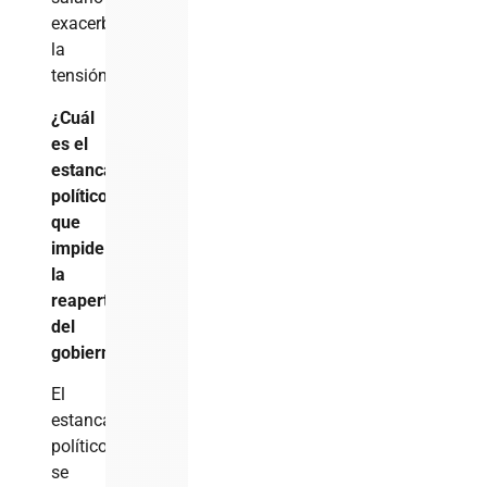
exacerba
la
tensión.
¿Cuál
es el
estancamiento
político
que
impide
la
reapertura
del
gobierno?
El
estancamiento
político
se