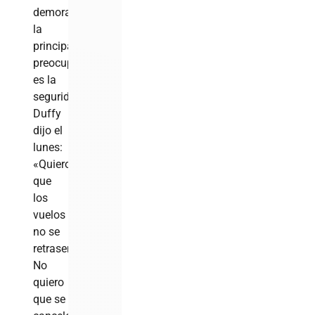
demoras,
la
principal
preocupación
es la
seguridad.
Duffy
dijo el
lunes:
«Quiero
que
los
vuelos
no se
retrasen.
No
quiero
que se