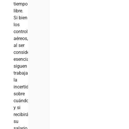
tiempo
libre.
Si bien
los
controladores
aéreos,
al ser
considerados
esenciales,
siguen
trabajando,
la
incertidumbre
sobre
cuándo
y si
recibirán
su
salario