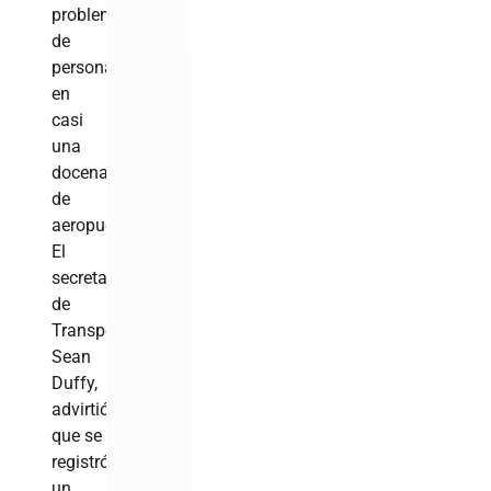
problemas
de
personal
en
casi
una
docena
de
aeropuertos.
El
secretario
de
Transporte,
Sean
Duffy,
advirtió
que se
registró
un