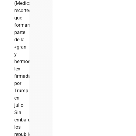
(Medicaid),
recortes
que
forman
parte
de la
«gran
y
hermosa»
ley
firmada
por
Trump
en
julio.
Sin
embargo,
los
republicanos