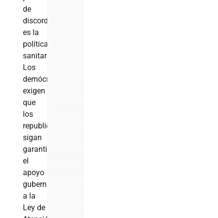
de
discordia
es la
política
sanitaria.
Los
demócratas
exigen
que
los
republicanos
sigan
garantizando
el
apoyo
gubernamental
a la
Ley de