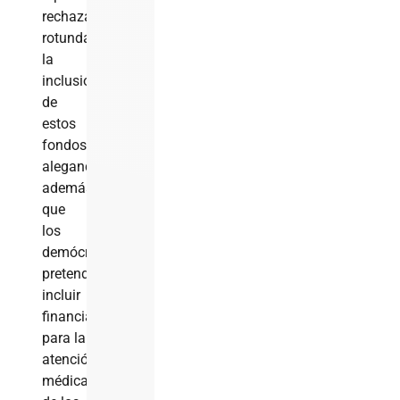
rechazan
rotundamente
la
inclusión
de
estos
fondos,
alegando,
además,
que
los
demócratas
pretenden
incluir
financiación
para la
atención
médica