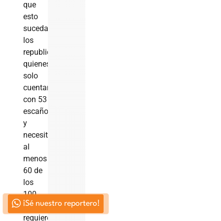
que
esto
suceda,
los
republicanos,
quienes
solo
cuentan
con 53
escaños
y
necesitan
al
menos
60 de
los
100
¡Sé nuestro reportero!
votos,
requieren