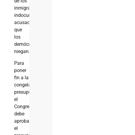
de los
inmigrantes
indocumentados,
acusación
que
los
demócratas
niegan.
Para
poner
fin a la
congelación
presupuestaria,
el
Congreso
debe
aprobar
el