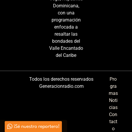
Dominicana,
con una
programación
enfocada a
resaltar las
bondades del
Valle Encantado
del Caribe
Todos los derechos reservados
Pro
Generacionradio.com
gra
mas
Noti
cias
Con
tact
¡Sé nuestro reportero!
o