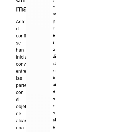
,
marcha
e
m
Ante
p
el
r
conflicto,
e
se
s
han
a
iniciado
di
conversaciones
st
entre
ri
las
b
partes
ui
con
d
el
o
objetivo
r
de
a
alcanzar
el
una
e