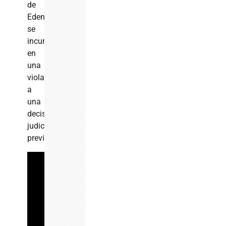
de
Edenorte,
se
incurrió
en
una
violación
a
una
decisión
judicial
previa.