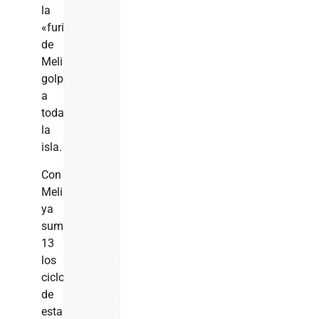
la
«furia»
de
Melissa
golpeará
a
toda
la
isla.
Con
Melissa
ya
suman
13
los
ciclones
de
esta