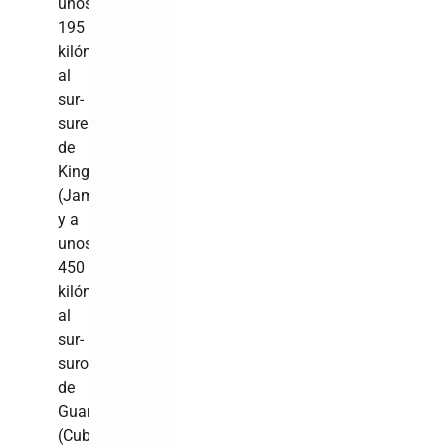
unos
195
kilómetros
al
sur-
sureste
de
Kingston
(Jamaica)
y a
unos
450
kilómetros
al
sur-
suroeste
de
Guantánamo
(Cuba),