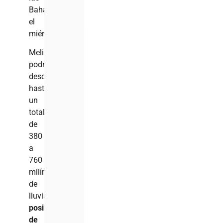
Bahamas
el
miércoles.
Melissa
podría
descargar
hasta
un
total
de
380
a
760
milímetros
de
lluvia,
con
posibilidades
de