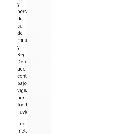
y
porciones
del
sur
de
Haití
y
República
Dominicana,
que
continúan
bajo
vigilancia
por
fuertes
lluvias.
Los
meteorólogos