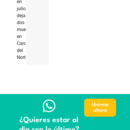
en
julio,
dejando
dos
muertos
en
Carolina
del
Norte.
Unirme
ahora
¿Quieres estar al
día con lo último?