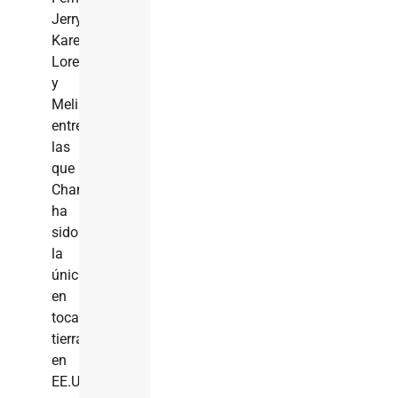
Jerry,
Karen,
Lorenzo
y
Melissa,
entre
las
que
Chantal
ha
sido
la
única
en
tocar
tierra
en
EE.UU.