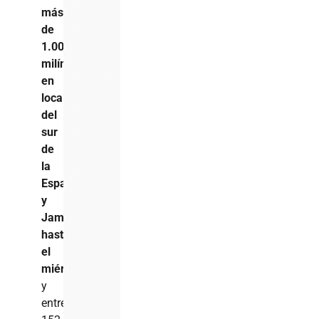
más
de
1.000
milímetros
en
localidades
del
sur
de
la
Española
y
Jamaica
hasta
el
miércoles
,
y
entre