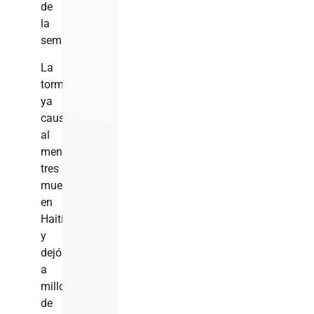
de
la
semana.
La
tormenta
ya
causó
al
menos
tres
muertos
en
Haití
y
dejó
a
millones
de