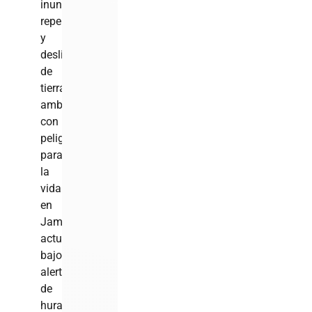
inundaciones
repentinas
y
deslizamientos
de
tierra,
ambos
con
peligro
para
la
vida»,
en
Jamaica,
actualmente
bajo
alerta
de
huracán,