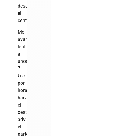
desde
el
centro.
Melissa
avanza
lentamente
a
unos
7
kilómetros
por
hora
hacia
el
oeste,
advierte
el
parte