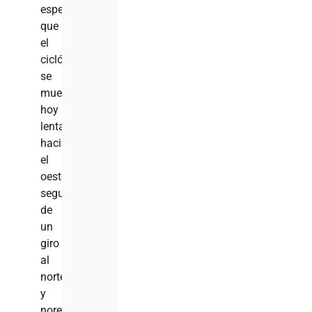
esperan
que
el
ciclón
se
mueva
hoy
lentamente
hacia
el
oeste,
seguido
de
un
giro
al
norte
y
noreste