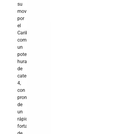
su
movimiento
por
el
Caribe
como
un
potente
huracán
de
categoría
4,
con
pronósticos
de
un
rápido
fortalecimiento
de