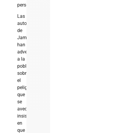
personas.
Las
autoridades
de
Jamaica
han
advertido
a la
población
sobre
el
peligro
que
se
avecina,
insistiendo
en
que