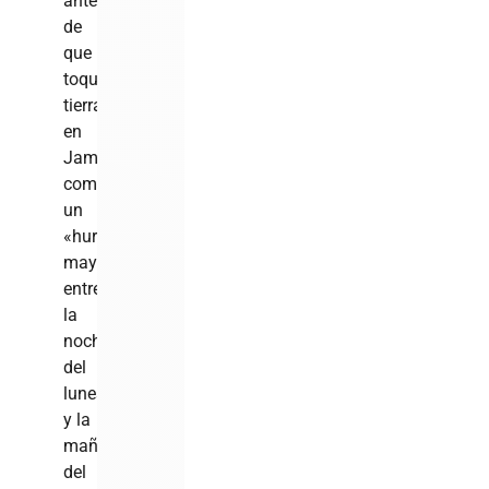
antes
de
que
toque
tierra
en
Jamaica
como
un
«huracán
mayor»
entre
la
noche
del
lunes
y la
mañana
del