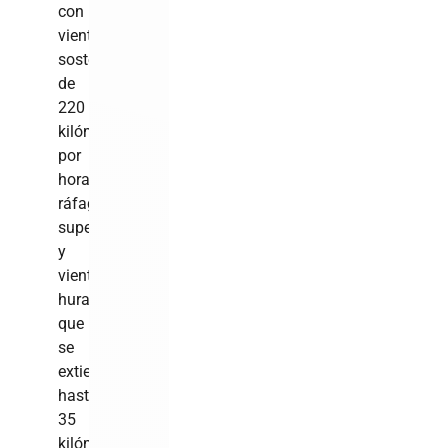
con
vientos
sostenidos
de
220
kilómetros
por
hora,
ráfagas
superiores
y
vientos
huracanados
que
se
extienden
hasta
35
kilómetros