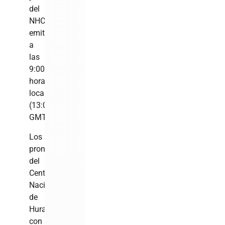
del
NHC,
emitido
a
las
9:00
hora
local
(13:00
GMT).
Los
pronósticos
del
Centro
Nacional
de
Huracanes,
con