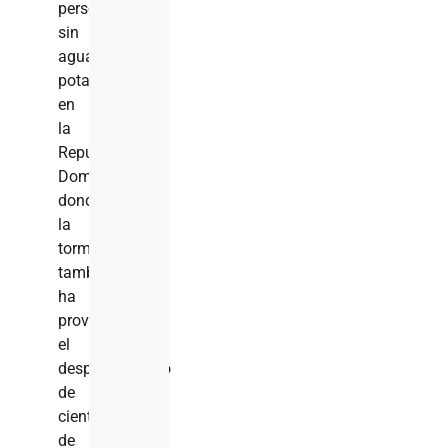
personas
sin
agua
potable
en
la
República
Dominicana,
donde
la
tormenta
también
ha
provocado
el
desplazamiento
de
cientos
de