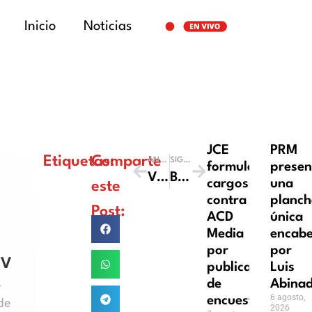
Inicio
Noticias
JCE
PRM
Etiquetas:
Comparte
ANTERIOR
SIGUIENTE
formula
presen
Valores
Buenos Días Santo Domingo – Leonardo Shine – Lunes 17 de Diciembre
cargos
una
este
contra
planch
Post:
ACD
única
Media
encab
por
por
TV
publicación
Luis
de
Abinad
-
6 agosto,
encuestas
de
2026