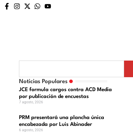
tará
Noticias Populares
a
JCE formula cargos contra ACD Media
por publicación de encuestas
ezada
7 agosto, 2026
PRM presentará una plancha única
er
encabezada por Luis Abinader
6 agosto, 2026