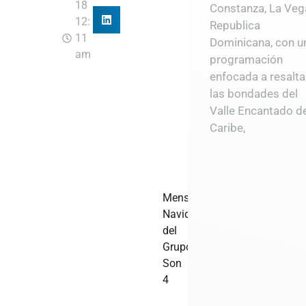
18
Constanza, La Veg
12:
Republica
11
Dominicana, con u
am
programación
enfocada a resalta
las bondades del
Valle Encantado d
Caribe,
Mensaje
Navideño
del
Grupo
Son
4