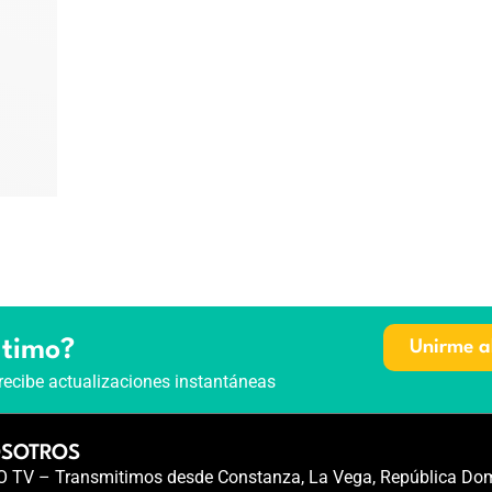
ltimo?
Unirme a
recibe actualizaciones instantáneas
OSOTROS
TV – Transmitimos desde Constanza, La Vega, República Dom