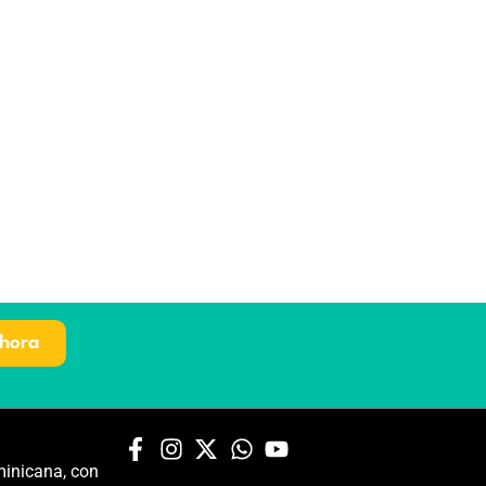
hora
inicana, con