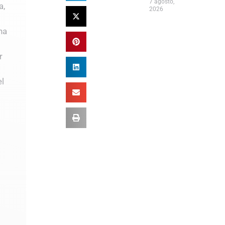
7 agosto,
a,
2026
na
r
el