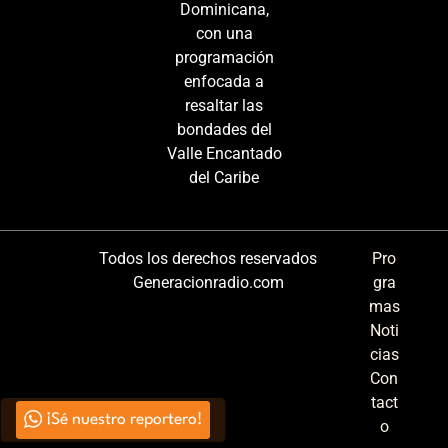
Dominicana,
con una
programación
enfocada a
resaltar las
bondades del
Valle Encantado
del Caribe
Todos los derechos reservados
Pro
Generacionradio.com
gra
mas
Noti
cias
Con
tact
¡Sé nuestro reportero!
o