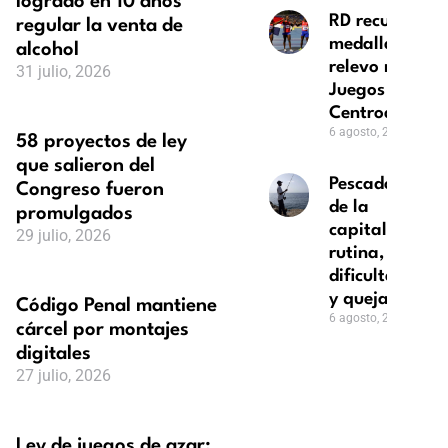
logrado en 10 años
RD recupera
regular la venta de
medalla de or
alcohol
relevo mixto e
31 julio, 2026
Juegos
Centroameric
6 agosto, 2026
58 proyectos de ley
que salieron del
Pescadores
Congreso fueron
de la
promulgados
capital: su
29 julio, 2026
rutina,
dificultades
y quejas
Código Penal mantiene
6 agosto, 2026
cárcel por montajes
digitales
27 julio, 2026
Ley de juegos de azar: