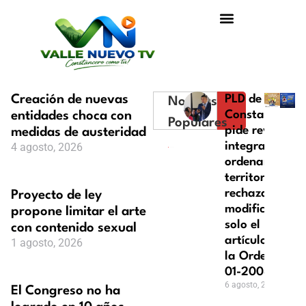
Creación de nuevas
PLD de
Noticias
entidades choca con
Constanza
Populares
pide revisión
medidas de austeridad
4 agosto, 2026
integral del
ordenamiento
territorial y
rechaza
Proyecto de ley
modificar
propone limitar el arte
solo el
con contenido sexual
artículo 43 de
1 agosto, 2026
la Ordenanza
01-2008
6 agosto, 2026
El Congreso no ha