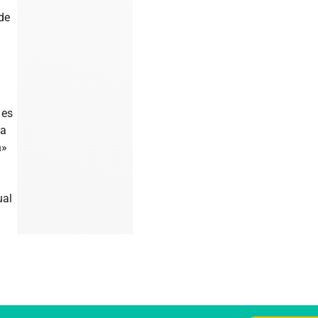
 de
es
ca
a
»
ual