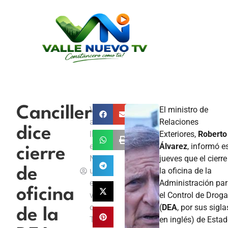
Canciller
V
El ministro de
a
Relaciones
dice
ll
Exteriores,
Roberto
e
Álvarez
, informó e
cierre
N
jueves que el cierre
de
u
la oficina de la
e
Administración pa
oficina
v
el Control de Drog
o
(
DEA
, por sus sigla
de la
T
en inglés) de Esta