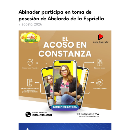
ricanos
vincias?
Abinader participa en toma de
o,
posesión de Abelardo de la Espriella
7 agosto, 2026