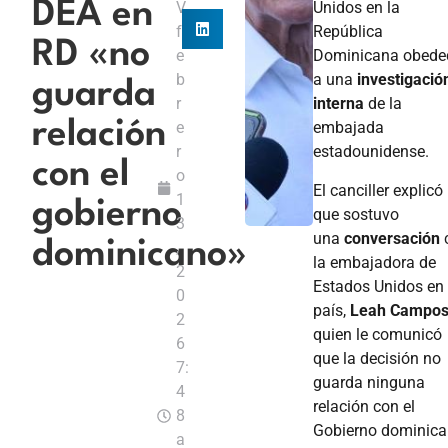
DEA en
V
Unidos en la
f
República
RD «no
e
Dominicana obede
b
a una
investigació
guarda
r
interna
de la
relación
e
embajada
r
estadounidense.
con el
o
El canciller explicó
1
gobierno
que sostuvo
3
una
conversación
dominicano»
,
la embajadora de
2
Estados Unidos en 
0
país,
Leah Campo
2
quien le comunicó
6
que la decisión no
7:
guarda ninguna
4
relación con el
8
Gobierno dominic
a