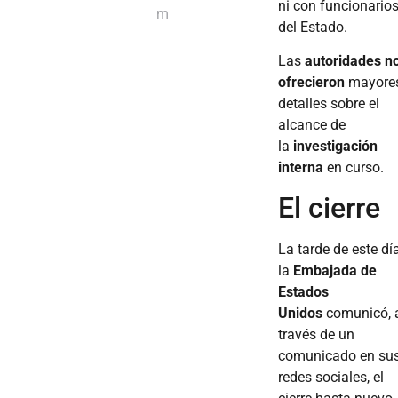
ni con funcionario
m
del Estado.
Las
autoridades
n
ofrecieron
mayore
detalles sobre el
alcance de
la
investigación
interna
en curso.
El cierre
La tarde de este dí
la
Embajada de
Estados
Unidos
comunicó, 
través de un
comunicado en su
redes sociales, el