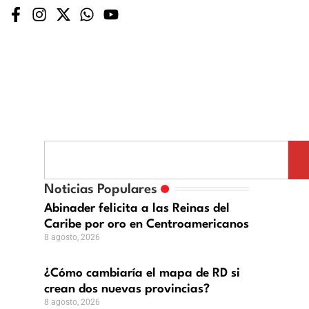
ómo
biaría
Noticias Populares
pa
Abinader felicita a las Reinas del
Caribe por oro en Centroamericanos
8 agosto, 2026
an
¿Cómo cambiaría el mapa de RD si
crean dos nuevas provincias?
vas
8 agosto, 2026