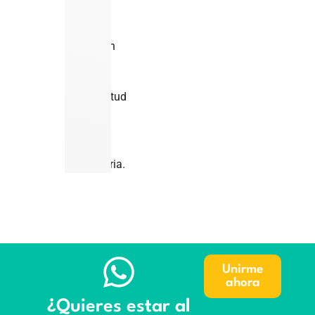
que
no
pueden
saber
la
magnitud
de
la
crisis
sanitaria.
Unirme
ahora
¿Quieres estar al