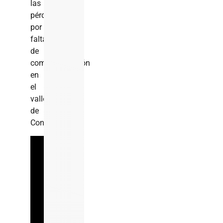
las
pérdidas
por
falta
de
comercialización
en
el
valle
de
Constanza.