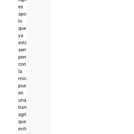
es
apoyar
lo
que
ya
está
sembrado,
pero
con
la
mirada
puesta
en
una
transformación
agrícola
que
evite