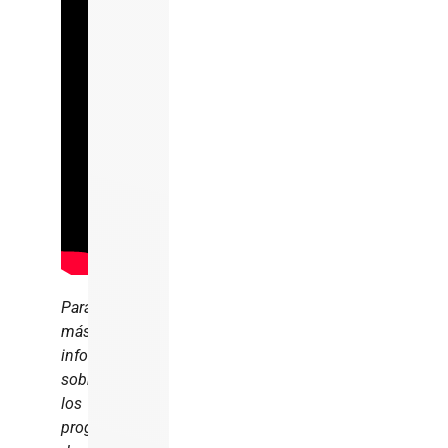
Para
más
información
sobre
los
programas