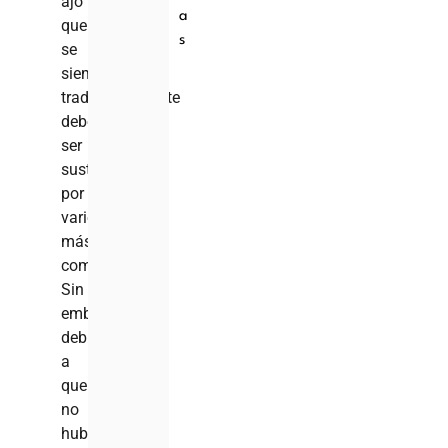
ajo
a
que
s
se
siembra
tradicionalmente
debe
ser
sustituido
por
variedades
más
competitivas.
Sin
embargo,
debido
a
que
no
hubo