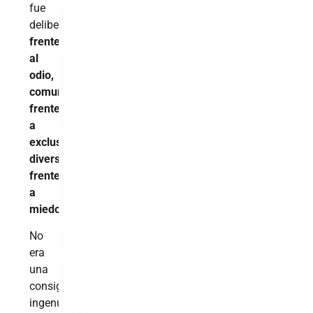
fue
deliberado:
amor
frente
al
odio,
comunidad
frente
a
exclusión,
diversidad
frente
a
miedo
.
No
era
una
consigna
ingenua.