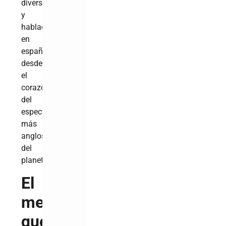
diversa
y
hablada
en
español
desde
el
corazón
del
espectáculo
más
anglosajón
del
planeta.
El
mensaje
que