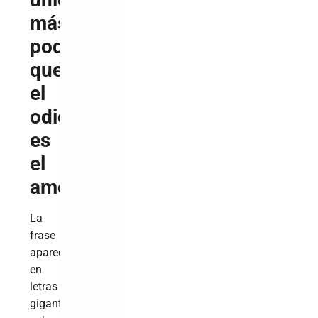
más
poderoso
que
el
odio
es
el
amor”
La
frase
apareció
en
letras
gigantes