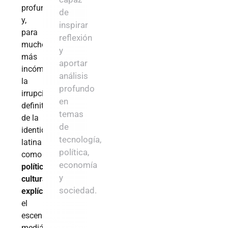
profundo
de
y,
inspirar
para
reflexión
muchos,
y
más
aportar
incómodo:
análisis
la
profundo
irrupción
en
definitiva
temas
de la
de
identidad
tecnología,
latina
política,
como
mensaje
economía
político-
y
cultural
sociedad.
explícito
en
el
escenario
mediático