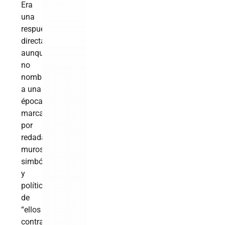
Era
una
respuesta
directa
aunque
no
nombrada
a una
época
marcada
por
redadas,
muros
simbólicos
y
políticas
de
“ellos
contra