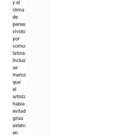
y el
clima
de
persecución
vivido
por
comunidades
latinas.
Incluso
se
mencionó
que
el
artista
había
evitado
giras
extensas
en