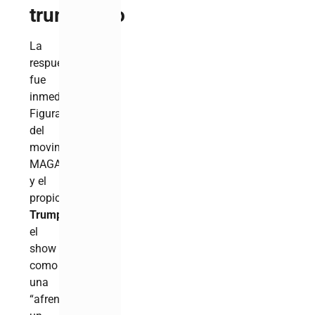
trumpismo
La
respuesta
fue
inmediata.
Figuras
del
movimiento
MAGA
y el
propio
Donald
Trump
calificaron
el
show
como
una
“afrenta”,