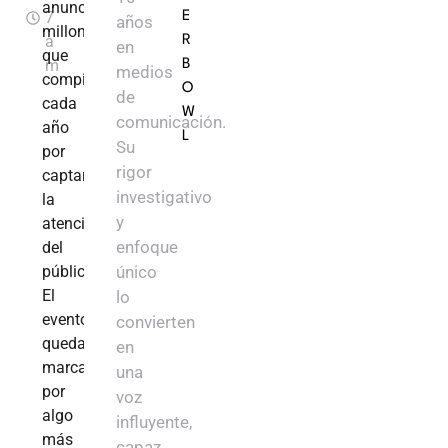
anuncios
7
E
años
millonarios
a
R
en
que
m
B
medios
compiten
O
de
cada
W
comunicación.
año
L
Su
por
rigor
captar
investigativo
la
y
atención
enfoque
del
único
público.
El
lo
evento
convierten
quedará
en
marcado
una
por
voz
algo
influyente,
más
capaz