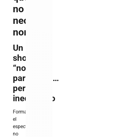
no
necesitó
nombres
Un
show
“no
partidista”…
pero
inequívoco
Formalmente,
el
espectáculo
no