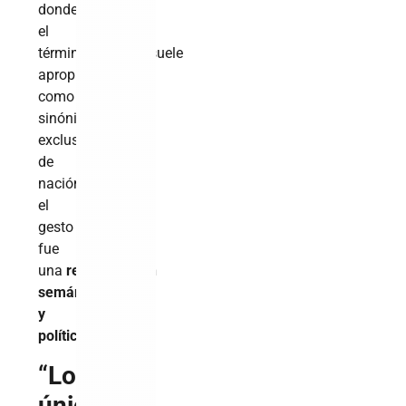
donde
el
término
America
suele
apropiarse
como
sinónimo
exclusivo
de
nación,
el
gesto
fue
una
reapropiación
semántica
y
política
.
“
Lo
único