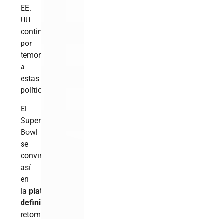
EE.
UU.
continental
por
temor
a
estas
políticas.
El
Super
Bowl
se
convirtió
así
en
la
plataforma
definitiva
para
retomar