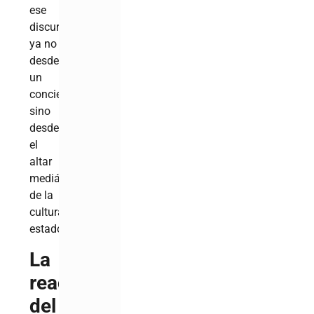
ese
discurso,
ya no
desde
un
concierto,
sino
desde
el
altar
mediático
de la
cultura
estadounidense.
La
reacción
del