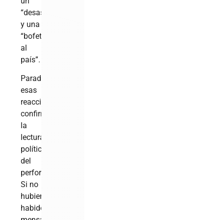
un
“desastre”
y una
“bofetada
al
país”.
Paradójicamente,
esas
reacciones
confirmaron
la
lectura
política
del
performance.
Si no
hubiera
habido
mensaje,