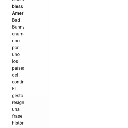
bless
America”
,
Bad
Bunny
enumeró
uno
por
uno
los
países
del
continente.
El
gesto
resignificó
una
frase
históricamente