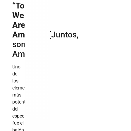
“Together,
We
Are
America”
(Juntos,
somos
América)
Uno
de
los
elementos
más
potentes
del
espectáculo
fue el
balón