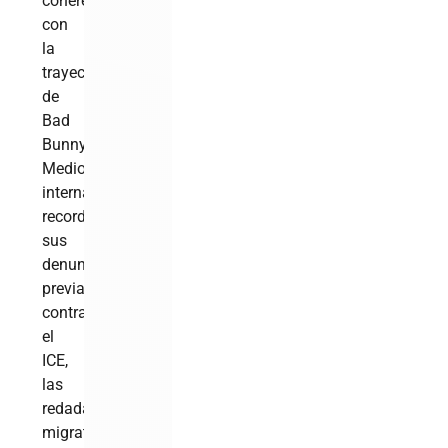
coherente
con
la
trayectoria
de
Bad
Bunny.
Medios
internacionales
recordaron
sus
denuncias
previas
contra
el
ICE,
las
redadas
migratorias