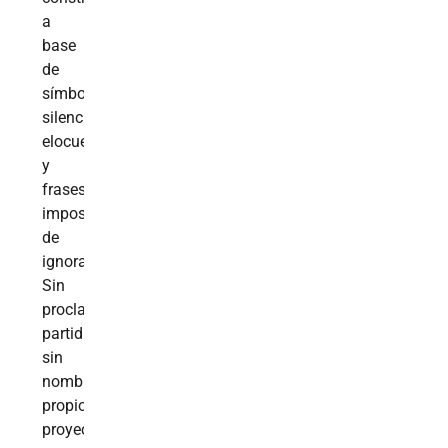
a
base
de
símbolos,
silencios
elocuentes
y
frases
imposibles
de
ignorar.
Sin
proclamas
partidistas,
sin
nombres
propios
proyectados