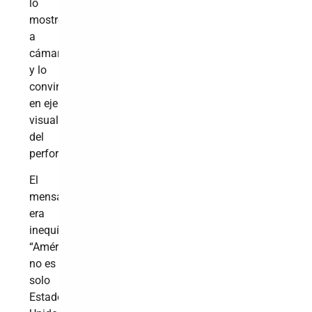
lo
mostró
a
cámara
y lo
convirtió
en eje
visual
del
performance.
El
mensaje
era
inequívoco.
“América”
no es
solo
Estados