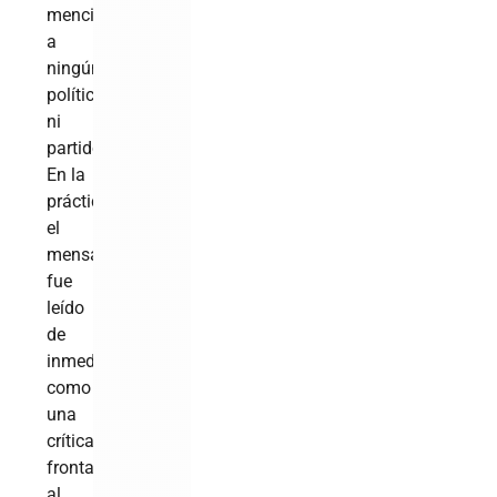
mencionó
a
ningún
político
ni
partido.
En la
práctica,
el
mensaje
fue
leído
de
inmediato
como
una
crítica
frontal
al