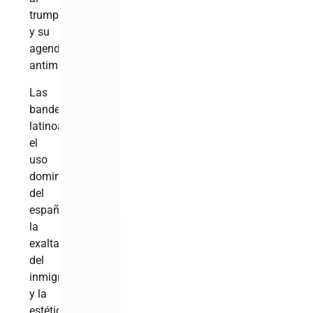
trumpismo
y su
agenda
antimigrante.
Las
banderas
latinoamericanas,
el
uso
dominante
del
español,
la
exaltación
del
inmigrante
y la
estética