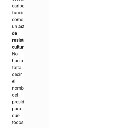
caribeña
funcionaron
como
un
acto
de
resistencia
cultural
.
No
hacía
falta
decir
el
nombre
del
presidente
para
que
todos