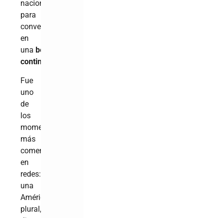
nacionalista
para
convertirla
en
una
bendición
continental
.
Fue
uno
de
los
momentos
más
comentados
en
redes:
una
América
plural,