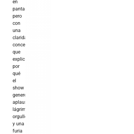
en
pantalla,
pero
con
una
claridad
conceptual
que
explica
por
qué
el
show
generó
aplausos,
lágrimas,
orgullo…
y una
furia