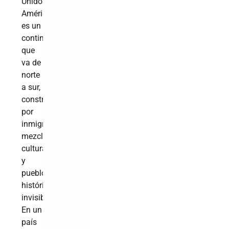
Unidos.
América
es un
continente
que
va de
norte
a sur,
construido
por
inmigrantes,
mezclas
culturales
y
pueblos
históricamente
invisibilizados.
En un
país