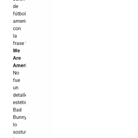
de
fútbol
americano
con
la
frase
“Together,
We
Are
America”
.
No
fue
un
detalle
estético:
Bad
Bunny
lo
sostuvo,