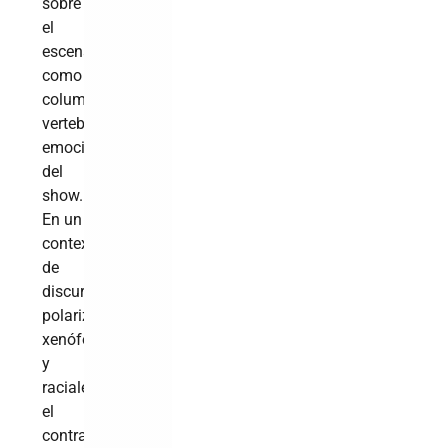
sobre
el
escenario,
como
columna
vertebral
emocional
del
show.
En un
contexto
de
discursos
polarizantes,
xenófobos
y
raciales,
el
contraste