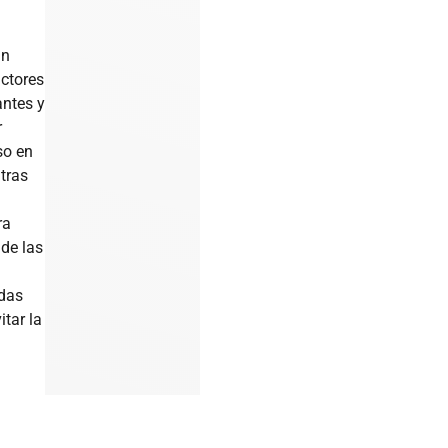
an
uctores
antes y
r
so en
tras
ra
 de las
das
itar la