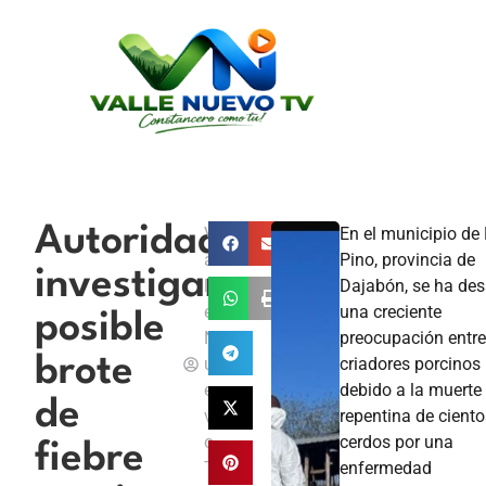
Autoridades
V
En el municipio de 
a
Pino, provincia de
investigan
ll
Dajabón, se ha de
e
una creciente
posible
N
preocupación entre
brote
u
criadores porcinos
e
debido a la muerte
de
v
repentina de ciento
o
cerdos por una
fiebre
T
enfermedad