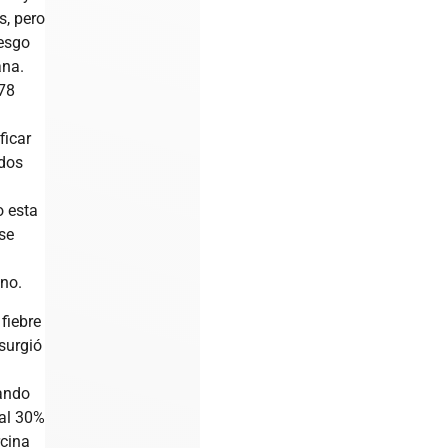
s, pero
iesgo
ana.
978
ficar
rdos
o esta
se
o. ​
 fiebre
surgió
ando
al 30%
rcina