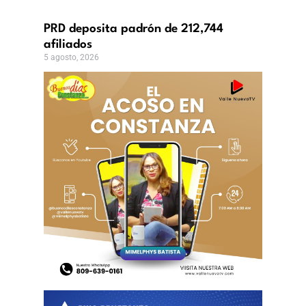
o,
PRD deposita padrón de 212,744
afiliados
5 agosto, 2026