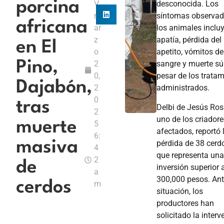
porcina
V
desconocida. Los
m
síntomas observad
africana
ar
los animales inclu
z
apatía, pérdida del
en El
o
apetito, vómitos de
Pino,
2
sangre y muerte súb
0,
pesar de los trata
Dajabón,
2
administrados. ​
0
tras
Delbi de Jesús Ros
2
uno de los criadore
muerte
5
afectados, reportó 
6:
pérdida de 38 cerdo
masiva
4
que representa un
2
de
inversión superior 
a
300,000 pesos. Ant
cerdos
m
situación, los
productores han
solicitado la inter