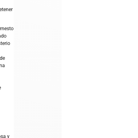
etener
.
Ernesto
ado
terio
 de
ona
e
osa y