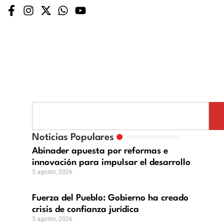
rza
blo:
Noticias Populares
ierno
Abinader apuesta por reformas e
innovación para impulsar el desarrollo
n
ado
5 agosto, 2026
is
Fuerza del Pueblo: Gobierno ha creado
fianza
crisis de confianza jurídica
ídica
5 agosto, 2026