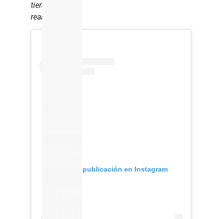
tiempo
real.
Ver esta publicación en Instagram